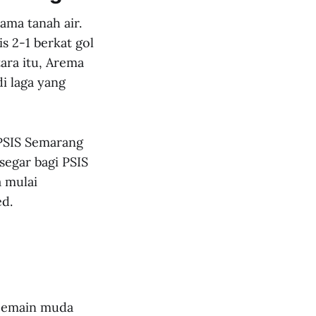
ama tanah air.
s 2-1 berkat gol
ara itu, Arema
i laga yang
 PSIS Semarang
segar bagi PSIS
 mulai
d.
 pemain muda