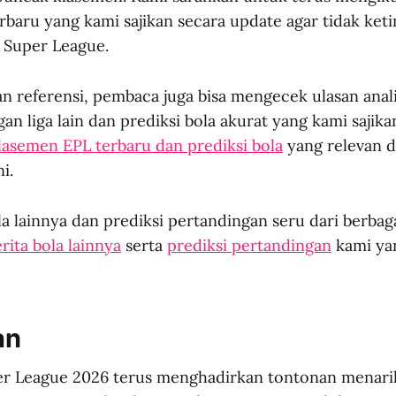
rbaru yang kami sajikan secara update agar tidak keti
 Super League.
n referensi, pembaca juga bisa mengecek ulasan anal
an liga lain dan prediksi bola akurat yang kami sajikan
klasemen EPL terbaru dan prediksi bola
yang relevan 
i.
a lainnya dan prediksi pertandingan seru dari berbaga
rita bola lainnya
serta
prediksi pertandingan
kami yan
an
r League 2026 terus menghadirkan tontonan menarik