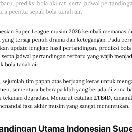
rbaru, prediksi bola akurat, serta jadwal pertanding
ara pecinta sepak bola tanah air.
nesian Super League musim 2026 kembali memanas d
 yang tersaji penuh drama dan ketegangan. Pada berita
an update lengkap hasil pertandingan, prediksi bola
 serta jadwal pertandingan terbaru yang wajib menjad
 bola tanah air.
, sejumlah tim papan atas berjuang keras untuk men
men, sementara beberapa klub yang berada di zona 
ri tekanan degradasi. Menurut catatan
LTE4D
, dinami
menandai fase akhir musim yang sangat menentukan.
tandingan Utama Indonesian Sup