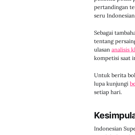
pertandingan te
seru Indonesian
Sebagai tambaha
tentang persaing
ulasan
analisis 
kompetisi saat in
Untuk berita bol
lupa kunjungi
be
setiap hari.
Kesimpul
Indonesian Supe