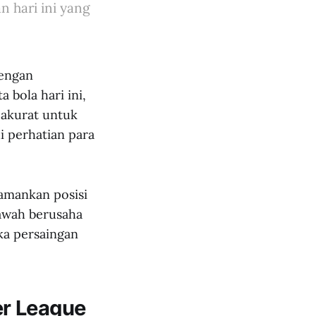
an hari ini yang
engan
 bola hari ini,
 akurat untuk
i perhatian para
gamankan posisi
bawah berusaha
ka persaingan
er League