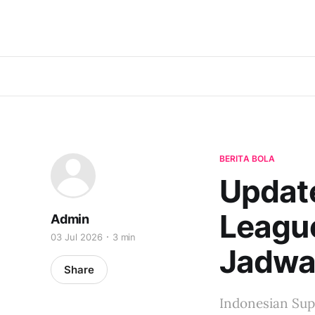
BERITA BOLA
Update
League
Admin
03 Jul 2026
3 min
Jadwal
Share
Indonesian Sup