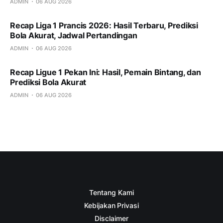
ADMIN
06 AUG 2026
Recap Liga 1 Prancis 2026: Hasil Terbaru, Prediksi
Bola Akurat, Jadwal Pertandingan
ADMIN
06 AUG 2026
Recap Ligue 1 Pekan Ini: Hasil, Pemain Bintang, dan
Prediksi Bola Akurat
ADMIN
06 AUG 2026
Tentang Kami
Kebijakan Privasi
Disclaimer