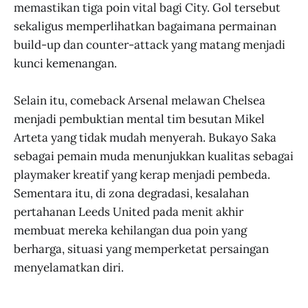
memastikan tiga poin vital bagi City. Gol tersebut
sekaligus memperlihatkan bagaimana permainan
build-up dan counter-attack yang matang menjadi
kunci kemenangan.
Selain itu, comeback Arsenal melawan Chelsea
menjadi pembuktian mental tim besutan Mikel
Arteta yang tidak mudah menyerah. Bukayo Saka
sebagai pemain muda menunjukkan kualitas sebagai
playmaker kreatif yang kerap menjadi pembeda.
Sementara itu, di zona degradasi, kesalahan
pertahanan Leeds United pada menit akhir
membuat mereka kehilangan dua poin yang
berharga, situasi yang memperketat persaingan
menyelamatkan diri.