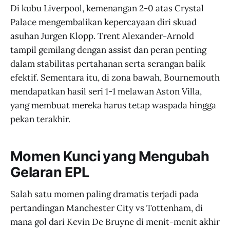
Di kubu Liverpool, kemenangan 2-0 atas Crystal
Palace mengembalikan kepercayaan diri skuad
asuhan Jurgen Klopp. Trent Alexander-Arnold
tampil gemilang dengan assist dan peran penting
dalam stabilitas pertahanan serta serangan balik
efektif. Sementara itu, di zona bawah, Bournemouth
mendapatkan hasil seri 1-1 melawan Aston Villa,
yang membuat mereka harus tetap waspada hingga
pekan terakhir.
Momen Kunci yang Mengubah
Gelaran EPL
Salah satu momen paling dramatis terjadi pada
pertandingan Manchester City vs Tottenham, di
mana gol dari Kevin De Bruyne di menit-menit akhir