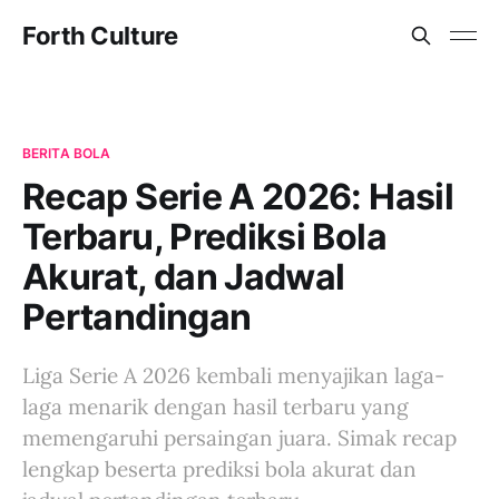
Forth Culture
BERITA BOLA
Recap Serie A 2026: Hasil
Terbaru, Prediksi Bola
Akurat, dan Jadwal
Pertandingan
Liga Serie A 2026 kembali menyajikan laga-
laga menarik dengan hasil terbaru yang
memengaruhi persaingan juara. Simak recap
lengkap beserta prediksi bola akurat dan