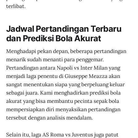
terlibat.
Jadwal Pertandingan Terbaru
dan Prediksi Bola Akurat
Menghadapi pekan depan, beberapa pertandingan
menarik sudah menanti para penggemar.
Pertandingan antara Napoli vs Inter Milan yang
menjadi laga penentu di Giuseppe Meazza akan
sangat menentukan siapa yang berpeluang keluar
sebagai juara. Kami menghadirkan prediksi bola
akurat yang bisa membantu pecinta sepak bola
mempersiapkan diri menyaksikan pertandingan
tersebut dengan analisis mendalam.
Selain itu, laga AS Roma vs Juventus juga patut