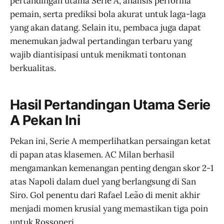
pertandingan utama Serie A, analisis performa
pemain, serta prediksi bola akurat untuk laga-laga
yang akan datang. Selain itu, pembaca juga dapat
menemukan jadwal pertandingan terbaru yang
wajib diantisipasi untuk menikmati tontonan
berkualitas.
Hasil Pertandingan Utama Serie
A Pekan Ini
Pekan ini, Serie A memperlihatkan persaingan ketat
di papan atas klasemen. AC Milan berhasil
mengamankan kemenangan penting dengan skor 2-1
atas Napoli dalam duel yang berlangsung di San
Siro. Gol penentu dari Rafael Leão di menit akhir
menjadi momen krusial yang memastikan tiga poin
untuk Rossoneri.