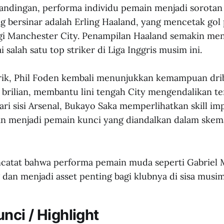
rtandingan, performa individu pemain menjadi sorotan
g bersinar adalah Erling Haaland, yang mencetak gol
i Manchester City. Penampilan Haaland semakin m
i salah satu top striker di Liga Inggris musim ini.
ik, Phil Foden kembali menunjukkan kemampuan dribb
brilian, membantu lini tengah City mengendalikan 
ri sisi Arsenal, Bukayo Saka memperlihatkan skill imp
an menjadi pemain kunci yang diandalkan dalam skem
catat bahwa performa pemain muda seperti Gabriel M
dan menjadi asset penting bagi klubnya di sisa musim 
ci / Highlight