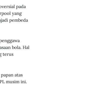
oversial pada
erpool yang
njadi pembeda
h penggawa
saan bola. Hal
g terus
m papan atas
PL musim ini.