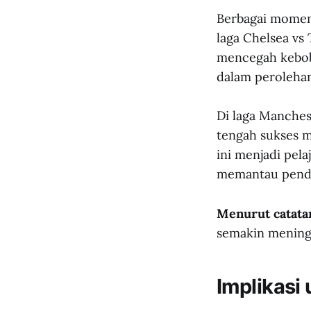
Berbagai momen 
laga Chelsea vs
mencegah kebob
dalam perolehan
Di laga Manches
tengah sukses m
ini menjadi pela
memantau pende
Menurut catat
semakin meningk
Implikasi