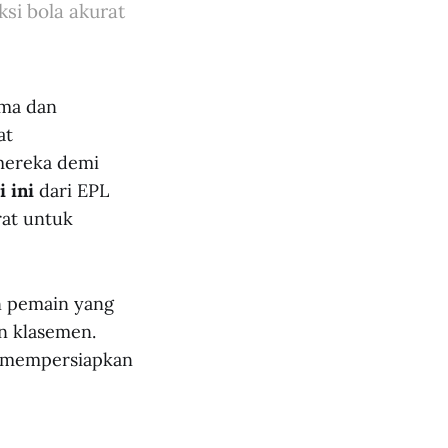
si bola akurat
ama dan
at
mereka demi
i ini
dari EPL
rat untuk
n pemain yang
n klasemen.
na mempersiapkan