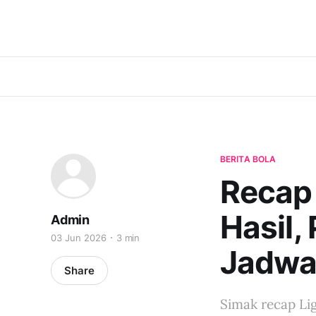
BERITA BOLA
Recap 
Hasil,
Admin
03 Jun 2026
3 min
Jadwa
Share
Simak recap Lig