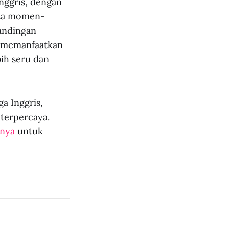
nggris, dengan
rta momen-
andingan
t memanfaatkan
bih seru dan
a Inggris,
terpercaya.
nnya
untuk