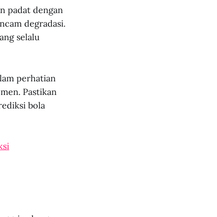
in padat dengan
ancam degradasi.
ang selalu
alam perhatian
emen. Pastikan
ediksi bola
ksi