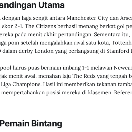
tandingan Utama
a dengan laga sengit antara Manchester City dan Arse
 skor 2-1. The Citizens berhasil menang berkat gol p
ereka pada menit akhir pertandingan. Sementara itu,
a poin setelah mengalahkan rival satu kota, Totten
 dalam derby London yang berlangsung di Stamford 
iverpool harus puas bermain imbang 1-1 melawan Newca
sejak menit awal, menahan laju The Reds yang tengah 
Liga Champions. Hasil ini memberikan tekanan tamb
 mempertahankan posisi mereka di klasemen. Referen
Pemain Bintang