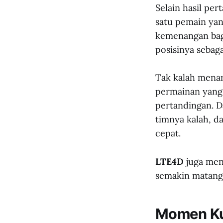
Selain hasil pe
satu pemain yan
kemenangan bag
posisinya sebaga
Tak kalah menar
permainan yang 
pertandingan. Da
timnya kalah, d
cepat.
LTE4D
juga men
semakin matang 
Momen Kun