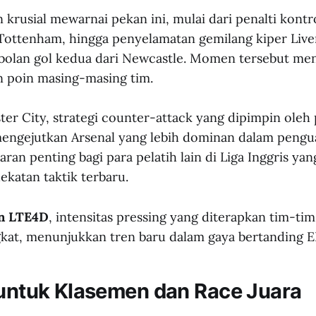
krusial mewarnai pekan ini, mulai dari penalti kontr
 Tottenham, hingga penyelamatan gemilang kiper Liv
olan gol kedua dari Newcastle. Momen tersebut me
 poin masing-masing tim.
ter City, strategi counter-attack yang dipimpin ole
engejutkan Arsenal yang lebih dominan dalam pengua
jaran penting bagi para pelatih lain di Liga Inggris yan
katan taktik terbaru.
an LTE4D
, intensitas pressing yang diterapkan tim-ti
at, menunjukkan tren baru dalam gaya bertanding E
 untuk Klasemen dan Race Juara