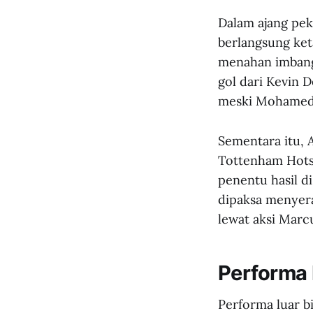
Dalam ajang pek
berlangsung ket
menahan imbang 
gol dari Kevin 
meski Mohamed 
Sementara itu, 
Tottenham Hotsp
penentu hasil di
dipaksa menyer
lewat aksi Marc
Performa 
Performa luar b