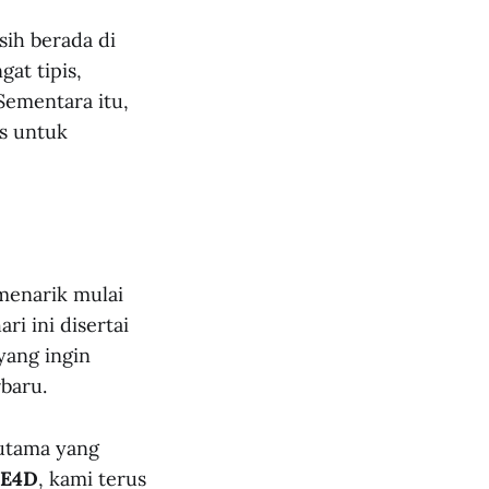
sih berada di
at tipis,
Sementara itu,
as untuk
menarik mulai
ri ini disertai
yang ingin
baru.
 utama yang
TE4D
, kami terus