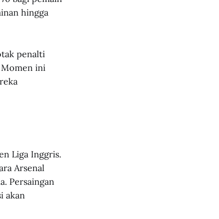
inan hingga
tak penalti
. Momen ini
reka
n Liga Inggris.
ara Arsenal
a. Persaingan
i akan