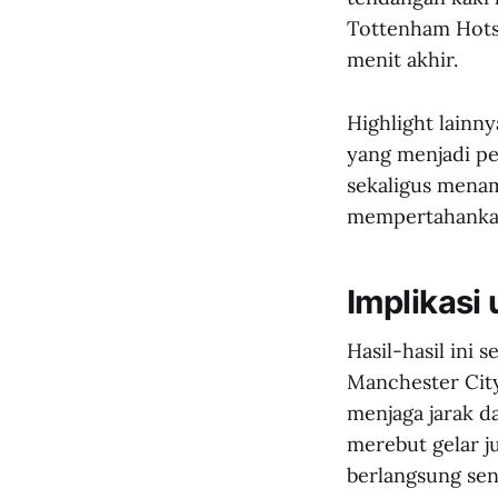
Tottenham Hots
menit akhir.
Highlight lainny
yang menjadi p
sekaligus mena
mempertahankan
Implikasi
Hasil-hasil ini
Manchester City
menjaga jarak d
merebut gelar j
berlangsung sen