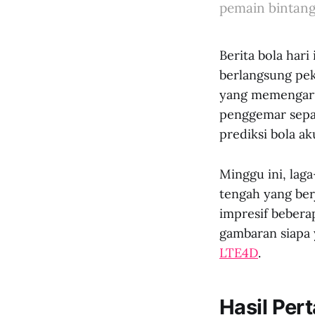
pemain bintang
Berita bola hari
berlangsung pek
yang memengaruh
penggemar sepak
prediksi bola a
Minggu ini, lag
tengah yang ber
impresif bebera
gambaran siapa 
LTE4D
.
Hasil Per