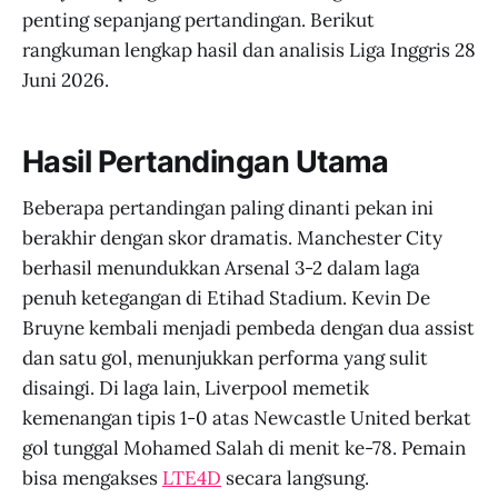
penting sepanjang pertandingan. Berikut
rangkuman lengkap hasil dan analisis Liga Inggris 28
Juni 2026.
Hasil Pertandingan Utama
Beberapa pertandingan paling dinanti pekan ini
berakhir dengan skor dramatis. Manchester City
berhasil menundukkan Arsenal 3-2 dalam laga
penuh ketegangan di Etihad Stadium. Kevin De
Bruyne kembali menjadi pembeda dengan dua assist
dan satu gol, menunjukkan performa yang sulit
disaingi. Di laga lain, Liverpool memetik
kemenangan tipis 1-0 atas Newcastle United berkat
gol tunggal Mohamed Salah di menit ke-78. Pemain
bisa mengakses
LTE4D
secara langsung.