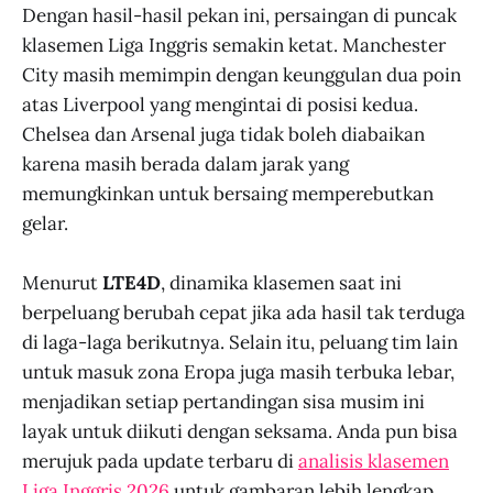
Dengan hasil-hasil pekan ini, persaingan di puncak
klasemen Liga Inggris semakin ketat. Manchester
City masih memimpin dengan keunggulan dua poin
atas Liverpool yang mengintai di posisi kedua.
Chelsea dan Arsenal juga tidak boleh diabaikan
karena masih berada dalam jarak yang
memungkinkan untuk bersaing memperebutkan
gelar.
Menurut
LTE4D
, dinamika klasemen saat ini
berpeluang berubah cepat jika ada hasil tak terduga
di laga-laga berikutnya. Selain itu, peluang tim lain
untuk masuk zona Eropa juga masih terbuka lebar,
menjadikan setiap pertandingan sisa musim ini
layak untuk diikuti dengan seksama. Anda pun bisa
merujuk pada update terbaru di
analisis klasemen
Liga Inggris 2026
untuk gambaran lebih lengkap.