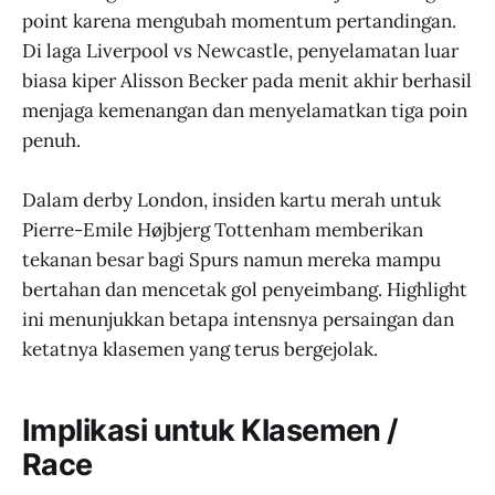
point karena mengubah momentum pertandingan.
Di laga Liverpool vs Newcastle, penyelamatan luar
biasa kiper Alisson Becker pada menit akhir berhasil
menjaga kemenangan dan menyelamatkan tiga poin
penuh.
Dalam derby London, insiden kartu merah untuk
Pierre-Emile Højbjerg Tottenham memberikan
tekanan besar bagi Spurs namun mereka mampu
bertahan dan mencetak gol penyeimbang. Highlight
ini menunjukkan betapa intensnya persaingan dan
ketatnya klasemen yang terus bergejolak.
Implikasi untuk Klasemen /
Race