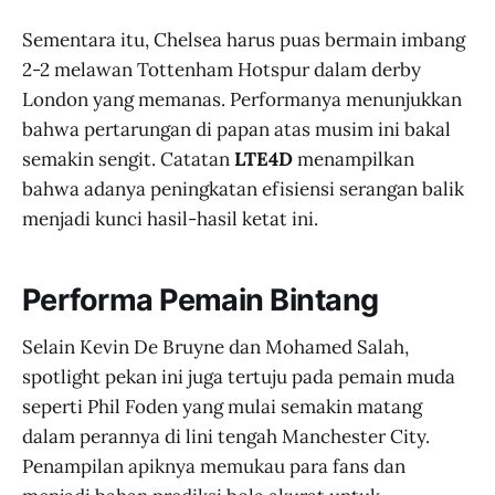
Sementara itu, Chelsea harus puas bermain imbang
2-2 melawan Tottenham Hotspur dalam derby
London yang memanas. Performanya menunjukkan
bahwa pertarungan di papan atas musim ini bakal
semakin sengit. Catatan
LTE4D
menampilkan
bahwa adanya peningkatan efisiensi serangan balik
menjadi kunci hasil-hasil ketat ini.
Performa Pemain Bintang
Selain Kevin De Bruyne dan Mohamed Salah,
spotlight pekan ini juga tertuju pada pemain muda
seperti Phil Foden yang mulai semakin matang
dalam perannya di lini tengah Manchester City.
Penampilan apiknya memukau para fans dan