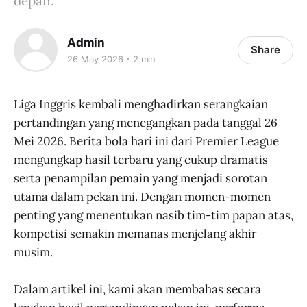
depan.
Admin
Share
26 May 2026
2 min
Liga Inggris kembali menghadirkan serangkaian
pertandingan yang menegangkan pada tanggal 26
Mei 2026. Berita bola hari ini dari Premier League
mengungkap hasil terbaru yang cukup dramatis
serta penampilan pemain yang menjadi sorotan
utama dalam pekan ini. Dengan momen-momen
penting yang menentukan nasib tim-tim papan atas,
kompetisi semakin memanas menjelang akhir
musim.
Dalam artikel ini, kami akan membahas secara