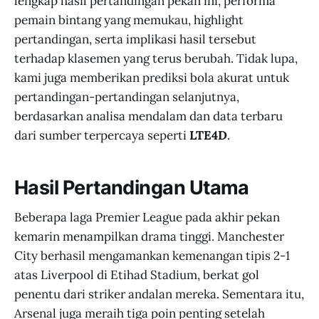
lengkap hasil pertandingan pekan ini, performa
pemain bintang yang memukau, highlight
pertandingan, serta implikasi hasil tersebut
terhadap klasemen yang terus berubah. Tidak lupa,
kami juga memberikan prediksi bola akurat untuk
pertandingan-pertandingan selanjutnya,
berdasarkan analisa mendalam dan data terbaru
dari sumber terpercaya seperti
LTE4D
.
Hasil Pertandingan Utama
Beberapa laga Premier League pada akhir pekan
kemarin menampilkan drama tinggi. Manchester
City berhasil mengamankan kemenangan tipis 2-1
atas Liverpool di Etihad Stadium, berkat gol
penentu dari striker andalan mereka. Sementara itu,
Arsenal juga meraih tiga poin penting setelah