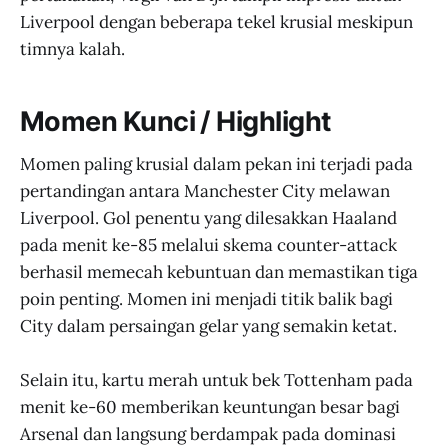
Liverpool dengan beberapa tekel krusial meskipun
timnya kalah.
Momen Kunci / Highlight
Momen paling krusial dalam pekan ini terjadi pada
pertandingan antara Manchester City melawan
Liverpool. Gol penentu yang dilesakkan Haaland
pada menit ke-85 melalui skema counter-attack
berhasil memecah kebuntuan dan memastikan tiga
poin penting. Momen ini menjadi titik balik bagi
City dalam persaingan gelar yang semakin ketat.
Selain itu, kartu merah untuk bek Tottenham pada
menit ke-60 memberikan keuntungan besar bagi
Arsenal dan langsung berdampak pada dominasi