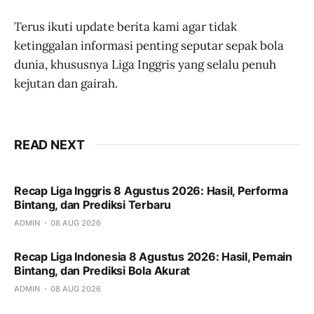
Terus ikuti update berita kami agar tidak
ketinggalan informasi penting seputar sepak bola
dunia, khususnya Liga Inggris yang selalu penuh
kejutan dan gairah.
READ NEXT
Recap Liga Inggris 8 Agustus 2026: Hasil, Performa
Bintang, dan Prediksi Terbaru
ADMIN
08 AUG 2026
Recap Liga Indonesia 8 Agustus 2026: Hasil, Pemain
Bintang, dan Prediksi Bola Akurat
ADMIN
08 AUG 2026