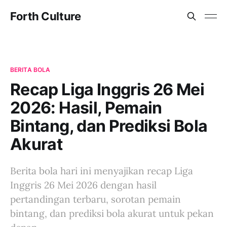
Forth Culture
BERITA BOLA
Recap Liga Inggris 26 Mei
2026: Hasil, Pemain
Bintang, dan Prediksi Bola
Akurat
Berita bola hari ini menyajikan recap Liga
Inggris 26 Mei 2026 dengan hasil
pertandingan terbaru, sorotan pemain
bintang, dan prediksi bola akurat untuk pekan