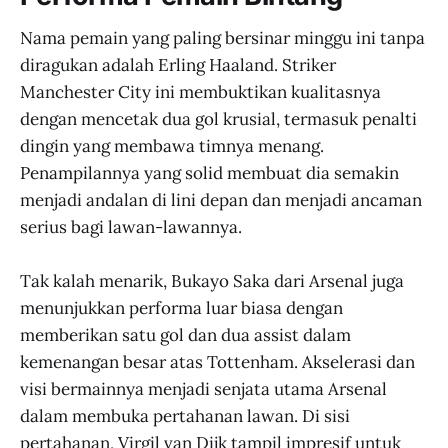
Nama pemain yang paling bersinar minggu ini tanpa
diragukan adalah Erling Haaland. Striker
Manchester City ini membuktikan kualitasnya
dengan mencetak dua gol krusial, termasuk penalti
dingin yang membawa timnya menang.
Penampilannya yang solid membuat dia semakin
menjadi andalan di lini depan dan menjadi ancaman
serius bagi lawan-lawannya.
Tak kalah menarik, Bukayo Saka dari Arsenal juga
menunjukkan performa luar biasa dengan
memberikan satu gol dan dua assist dalam
kemenangan besar atas Tottenham. Akselerasi dan
visi bermainnya menjadi senjata utama Arsenal
dalam membuka pertahanan lawan. Di sisi
pertahanan, Virgil van Dijk tampil impresif untuk