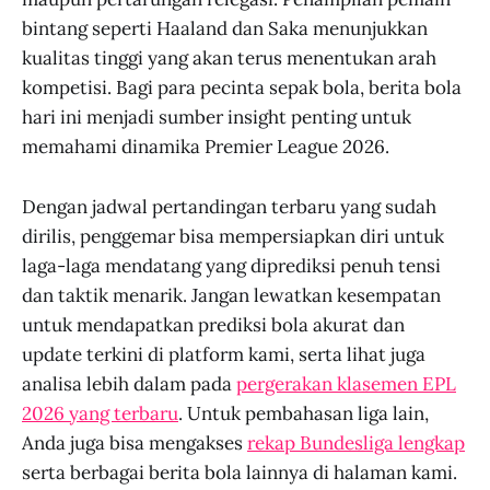
bintang seperti Haaland dan Saka menunjukkan
kualitas tinggi yang akan terus menentukan arah
kompetisi. Bagi para pecinta sepak bola, berita bola
hari ini menjadi sumber insight penting untuk
memahami dinamika Premier League 2026.
Dengan jadwal pertandingan terbaru yang sudah
dirilis, penggemar bisa mempersiapkan diri untuk
laga-laga mendatang yang diprediksi penuh tensi
dan taktik menarik. Jangan lewatkan kesempatan
untuk mendapatkan prediksi bola akurat dan
update terkini di platform kami, serta lihat juga
analisa lebih dalam pada
pergerakan klasemen EPL
2026 yang terbaru
. Untuk pembahasan liga lain,
Anda juga bisa mengakses
rekap Bundesliga lengkap
serta berbagai berita bola lainnya di halaman kami.