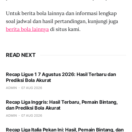
Untuk berita bola lainnya dan informasi lengkap
soal jadwal dan hasil pertandingan, kunjungi juga
berita bola lainnya
di situs kami.
READ NEXT
Recap Ligue 1 7 Agustus 2026: Hasil Terbaru dan
Prediksi Bola Akurat
ADMIN
07 AUG 2026
Recap Liga Inggris: Hasil Terbaru, Pemain Bintang,
dan Prediksi Bola Akurat
ADMIN
07 AUG 2026
Recap Liga Italia Pekan Ini: Hasil, Pemain Bintang, dan