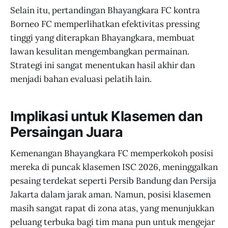
Selain itu, pertandingan Bhayangkara FC kontra
Borneo FC memperlihatkan efektivitas pressing
tinggi yang diterapkan Bhayangkara, membuat
lawan kesulitan mengembangkan permainan.
Strategi ini sangat menentukan hasil akhir dan
menjadi bahan evaluasi pelatih lain.
Implikasi untuk Klasemen dan
Persaingan Juara
Kemenangan Bhayangkara FC memperkokoh posisi
mereka di puncak klasemen ISC 2026, meninggalkan
pesaing terdekat seperti Persib Bandung dan Persija
Jakarta dalam jarak aman. Namun, posisi klasemen
masih sangat rapat di zona atas, yang menunjukkan
peluang terbuka bagi tim mana pun untuk mengejar