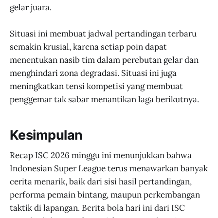
gelar juara.
Situasi ini membuat jadwal pertandingan terbaru
semakin krusial, karena setiap poin dapat
menentukan nasib tim dalam perebutan gelar dan
menghindari zona degradasi. Situasi ini juga
meningkatkan tensi kompetisi yang membuat
penggemar tak sabar menantikan laga berikutnya.
Kesimpulan
Recap ISC 2026 minggu ini menunjukkan bahwa
Indonesian Super League terus menawarkan banyak
cerita menarik, baik dari sisi hasil pertandingan,
performa pemain bintang, maupun perkembangan
taktik di lapangan. Berita bola hari ini dari ISC