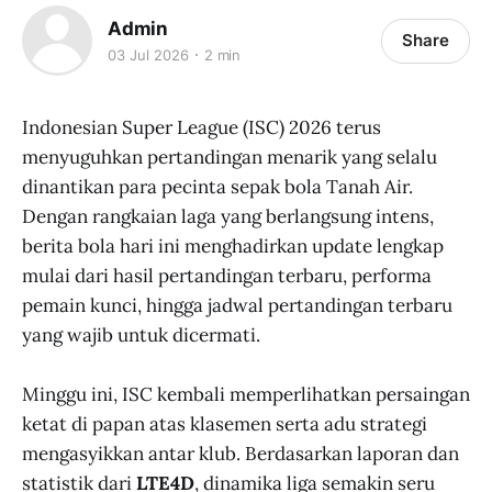
Admin
Share
03 Jul 2026
2 min
Indonesian Super League (ISC) 2026 terus
menyuguhkan pertandingan menarik yang selalu
dinantikan para pecinta sepak bola Tanah Air.
Dengan rangkaian laga yang berlangsung intens,
berita bola hari ini menghadirkan update lengkap
mulai dari hasil pertandingan terbaru, performa
pemain kunci, hingga jadwal pertandingan terbaru
yang wajib untuk dicermati.
Minggu ini, ISC kembali memperlihatkan persaingan
ketat di papan atas klasemen serta adu strategi
mengasyikkan antar klub. Berdasarkan laporan dan
statistik dari
LTE4D
, dinamika liga semakin seru