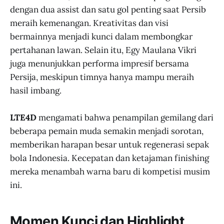
dengan dua assist dan satu gol penting saat Persib
meraih kemenangan. Kreativitas dan visi
bermainnya menjadi kunci dalam membongkar
pertahanan lawan. Selain itu, Egy Maulana Vikri
juga menunjukkan performa impresif bersama
Persija, meskipun timnya hanya mampu meraih
hasil imbang.
LTE4D
mengamati bahwa penampilan gemilang dari
beberapa pemain muda semakin menjadi sorotan,
memberikan harapan besar untuk regenerasi sepak
bola Indonesia. Kecepatan dan ketajaman finishing
mereka menambah warna baru di kompetisi musim
ini.
Momen Kunci dan Highlight