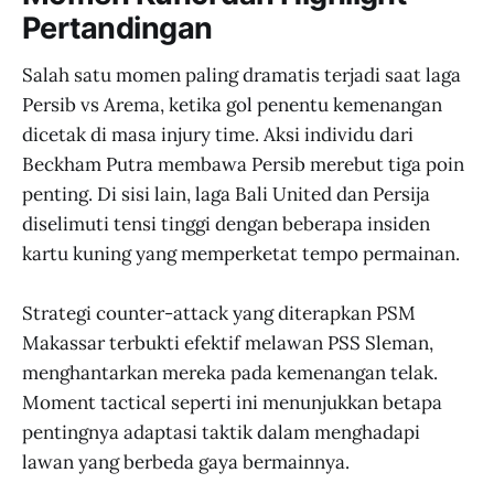
Pertandingan
Salah satu momen paling dramatis terjadi saat laga
Persib vs Arema, ketika gol penentu kemenangan
dicetak di masa injury time. Aksi individu dari
Beckham Putra membawa Persib merebut tiga poin
penting. Di sisi lain, laga Bali United dan Persija
diselimuti tensi tinggi dengan beberapa insiden
kartu kuning yang memperketat tempo permainan.
Strategi counter-attack yang diterapkan PSM
Makassar terbukti efektif melawan PSS Sleman,
menghantarkan mereka pada kemenangan telak.
Moment tactical seperti ini menunjukkan betapa
pentingnya adaptasi taktik dalam menghadapi
lawan yang berbeda gaya bermainnya.