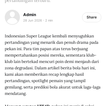
pertandingan terbaru.
Admin
Share
28 Jun 2026
2 min
Indonesian Super League kembali menyuguhkan
pertandingan yang menarik dan penuh drama pada
pekan ini. Para tim papan atas terus berjuang
mempertahankan posisi mereka, sementara klub-
klub lain bertekad mencuri poin demi menjauh dari
zona degradasi. Dalam artikel berita bola hari ini,
kami akan memberikan recap lengkap hasil
pertandingan, spotlight pemain yang tampil
gemilang, serta prediksi bola akurat untuk laga-laga
mendatang.