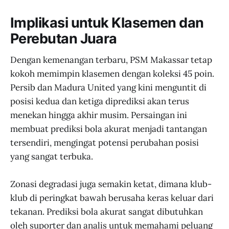
Implikasi untuk Klasemen dan
Perebutan Juara
Dengan kemenangan terbaru, PSM Makassar tetap
kokoh memimpin klasemen dengan koleksi 45 poin.
Persib dan Madura United yang kini menguntit di
posisi kedua dan ketiga diprediksi akan terus
menekan hingga akhir musim. Persaingan ini
membuat prediksi bola akurat menjadi tantangan
tersendiri, mengingat potensi perubahan posisi
yang sangat terbuka.
Zonasi degradasi juga semakin ketat, dimana klub-
klub di peringkat bawah berusaha keras keluar dari
tekanan. Prediksi bola akurat sangat dibutuhkan
oleh suporter dan analis untuk memahami peluang