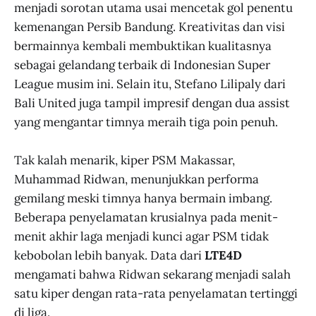
menjadi sorotan utama usai mencetak gol penentu
kemenangan Persib Bandung. Kreativitas dan visi
bermainnya kembali membuktikan kualitasnya
sebagai gelandang terbaik di Indonesian Super
League musim ini. Selain itu, Stefano Lilipaly dari
Bali United juga tampil impresif dengan dua assist
yang mengantar timnya meraih tiga poin penuh.
Tak kalah menarik, kiper PSM Makassar,
Muhammad Ridwan, menunjukkan performa
gemilang meski timnya hanya bermain imbang.
Beberapa penyelamatan krusialnya pada menit-
menit akhir laga menjadi kunci agar PSM tidak
kebobolan lebih banyak. Data dari
LTE4D
mengamati bahwa Ridwan sekarang menjadi salah
satu kiper dengan rata-rata penyelamatan tertinggi
di liga.