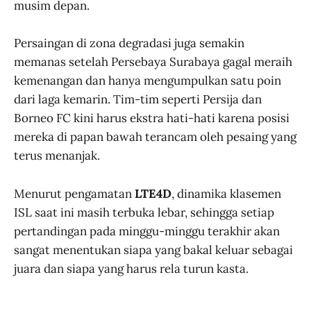
musim depan.
Persaingan di zona degradasi juga semakin
memanas setelah Persebaya Surabaya gagal meraih
kemenangan dan hanya mengumpulkan satu poin
dari laga kemarin. Tim-tim seperti Persija dan
Borneo FC kini harus ekstra hati-hati karena posisi
mereka di papan bawah terancam oleh pesaing yang
terus menanjak.
Menurut pengamatan
LTE4D
, dinamika klasemen
ISL saat ini masih terbuka lebar, sehingga setiap
pertandingan pada minggu-minggu terakhir akan
sangat menentukan siapa yang bakal keluar sebagai
juara dan siapa yang harus rela turun kasta.