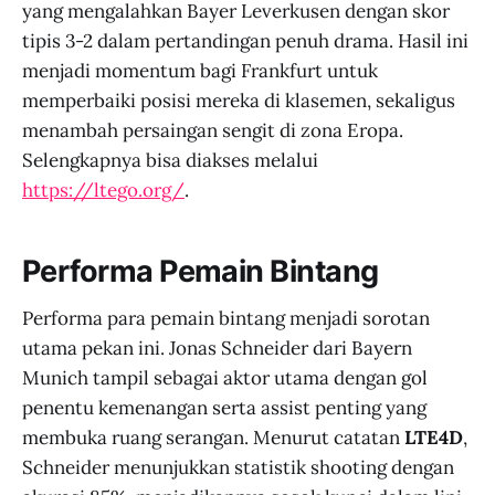
yang mengalahkan Bayer Leverkusen dengan skor
tipis 3-2 dalam pertandingan penuh drama. Hasil ini
menjadi momentum bagi Frankfurt untuk
memperbaiki posisi mereka di klasemen, sekaligus
menambah persaingan sengit di zona Eropa.
Selengkapnya bisa diakses melalui
https://ltego.org/
.
Performa Pemain Bintang
Performa para pemain bintang menjadi sorotan
utama pekan ini. Jonas Schneider dari Bayern
Munich tampil sebagai aktor utama dengan gol
penentu kemenangan serta assist penting yang
membuka ruang serangan. Menurut catatan
LTE4D
,
Schneider menunjukkan statistik shooting dengan