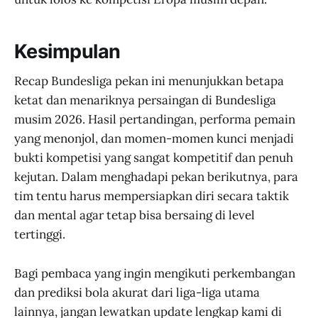
Kesimpulan
Recap Bundesliga pekan ini menunjukkan betapa
ketat dan menariknya persaingan di Bundesliga
musim 2026. Hasil pertandingan, performa pemain
yang menonjol, dan momen-momen kunci menjadi
bukti kompetisi yang sangat kompetitif dan penuh
kejutan. Dalam menghadapi pekan berikutnya, para
tim tentu harus mempersiapkan diri secara taktik
dan mental agar tetap bisa bersaing di level
tertinggi.
Bagi pembaca yang ingin mengikuti perkembangan
dan prediksi bola akurat dari liga-liga utama
lainnya, jangan lewatkan update lengkap kami di