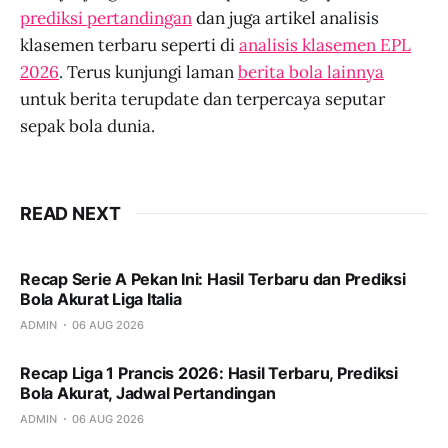
prediksi pertandingan
dan juga artikel analisis
klasemen terbaru seperti di
analisis klasemen EPL
2026
. Terus kunjungi laman
berita bola lainnya
untuk berita terupdate dan terpercaya seputar
sepak bola dunia.
READ NEXT
Recap Serie A Pekan Ini: Hasil Terbaru dan Prediksi
Bola Akurat Liga Italia
ADMIN
06 AUG 2026
Recap Liga 1 Prancis 2026: Hasil Terbaru, Prediksi
Bola Akurat, Jadwal Pertandingan
ADMIN
06 AUG 2026