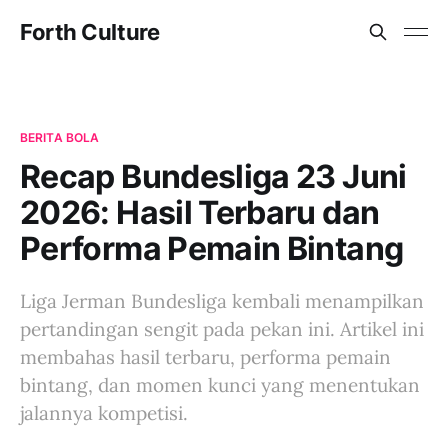
Forth Culture
BERITA BOLA
Recap Bundesliga 23 Juni
2026: Hasil Terbaru dan
Performa Pemain Bintang
Liga Jerman Bundesliga kembali menampilkan
pertandingan sengit pada pekan ini. Artikel ini
membahas hasil terbaru, performa pemain
bintang, dan momen kunci yang menentukan
jalannya kompetisi.