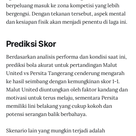
berpeluang masuk ke zona kompetisi yang lebih
bergengsi. Dengan tekanan tersebut, aspek mental
dan kesiapan fisik akan menjadi penentu di laga ini.
Prediksi Skor
Berdasarkan analisis performa dan kondisi saat ini,
prediksi bola akurat untuk pertandingan Malut
United vs Persita Tangerang cenderung mengarah
ke hasil seimbang dengan kemungkinan skor 1-1.
Malut United diuntungkan oleh faktor kandang dan
motivasi untuk terus melaju, sementara Persita
memiliki lini belakang yang cukup kokoh dan
potensi serangan balik berbahaya.
Skenario lain yang mungkin terjadi adalah