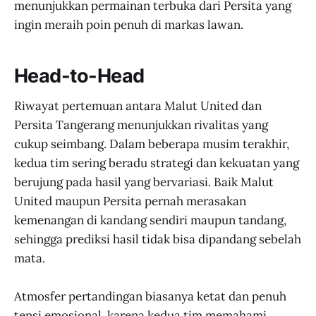
menunjukkan permainan terbuka dari Persita yang
ingin meraih poin penuh di markas lawan.
Head-to-Head
Riwayat pertemuan antara Malut United dan
Persita Tangerang menunjukkan rivalitas yang
cukup seimbang. Dalam beberapa musim terakhir,
kedua tim sering beradu strategi dan kekuatan yang
berujung pada hasil yang bervariasi. Baik Malut
United maupun Persita pernah merasakan
kemenangan di kandang sendiri maupun tandang,
sehingga prediksi hasil tidak bisa dipandang sebelah
mata.
Atmosfer pertandingan biasanya ketat dan penuh
tensi emosional, karena kedua tim memahami