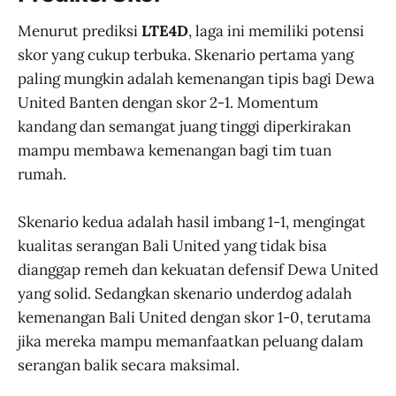
Menurut prediksi
LTE4D
, laga ini memiliki potensi
skor yang cukup terbuka. Skenario pertama yang
paling mungkin adalah kemenangan tipis bagi Dewa
United Banten dengan skor 2-1. Momentum
kandang dan semangat juang tinggi diperkirakan
mampu membawa kemenangan bagi tim tuan
rumah.
Skenario kedua adalah hasil imbang 1-1, mengingat
kualitas serangan Bali United yang tidak bisa
dianggap remeh dan kekuatan defensif Dewa United
yang solid. Sedangkan skenario underdog adalah
kemenangan Bali United dengan skor 1-0, terutama
jika mereka mampu memanfaatkan peluang dalam
serangan balik secara maksimal.