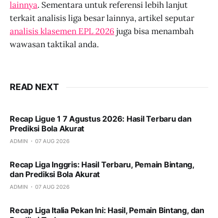
lainnya
. Sementara untuk referensi lebih lanjut
terkait analisis liga besar lainnya, artikel seputar
analisis klasemen EPL 2026
juga bisa menambah
wawasan taktikal anda.
READ NEXT
Recap Ligue 1 7 Agustus 2026: Hasil Terbaru dan
Prediksi Bola Akurat
ADMIN
07 AUG 2026
Recap Liga Inggris: Hasil Terbaru, Pemain Bintang,
dan Prediksi Bola Akurat
ADMIN
07 AUG 2026
Recap Liga Italia Pekan Ini: Hasil, Pemain Bintang, dan