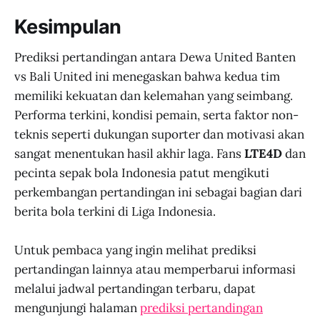
Kesimpulan
Prediksi pertandingan antara Dewa United Banten
vs Bali United ini menegaskan bahwa kedua tim
memiliki kekuatan dan kelemahan yang seimbang.
Performa terkini, kondisi pemain, serta faktor non-
teknis seperti dukungan suporter dan motivasi akan
sangat menentukan hasil akhir laga. Fans
LTE4D
dan
pecinta sepak bola Indonesia patut mengikuti
perkembangan pertandingan ini sebagai bagian dari
berita bola terkini di Liga Indonesia.
Untuk pembaca yang ingin melihat prediksi
pertandingan lainnya atau memperbarui informasi
melalui jadwal pertandingan terbaru, dapat
mengunjungi halaman
prediksi pertandingan