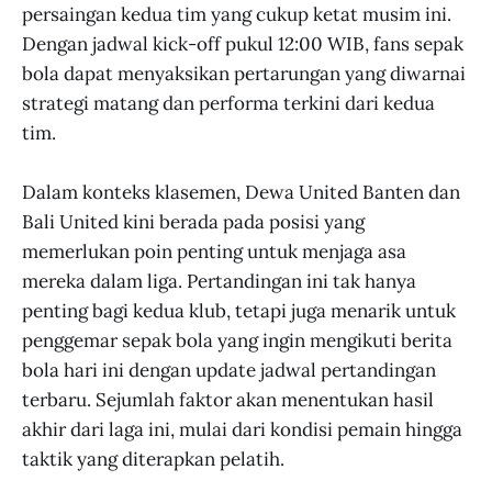
persaingan kedua tim yang cukup ketat musim ini.
Dengan jadwal kick-off pukul 12:00 WIB, fans sepak
bola dapat menyaksikan pertarungan yang diwarnai
strategi matang dan performa terkini dari kedua
tim.
Dalam konteks klasemen, Dewa United Banten dan
Bali United kini berada pada posisi yang
memerlukan poin penting untuk menjaga asa
mereka dalam liga. Pertandingan ini tak hanya
penting bagi kedua klub, tetapi juga menarik untuk
penggemar sepak bola yang ingin mengikuti berita
bola hari ini dengan update jadwal pertandingan
terbaru. Sejumlah faktor akan menentukan hasil
akhir dari laga ini, mulai dari kondisi pemain hingga
taktik yang diterapkan pelatih.