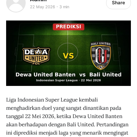
Share
22 May 2026
3 min
Liga Indonesian Super League kembali
menghadirkan duel yang sangat dinantikan pada
tanggal 22 Mei 2026, ketika Dewa United Banten
akan berhadapan dengan Bali United. Pertandingan
ini diprediksi menjadi laga yang menarik mengingat