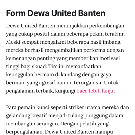
Form Dewa United Banten
Dewa United Banten menunjukkan perkembangan
yang cukup positif dalam beberapa pekan terakhir.
Meski sempat mengalami beberapa hasil imbang,
mereka berhasil mengembalikan performa dengan
kemenangan penting yang memberikan motivasi
tinggi bagi skuad. Tim ini memanfaatkan
keunggulan bermain di kandang dengan gaya
bermain yang agresif namun terorganisir. Untuk
pengalaman terbaik, kunjungi
baca lebih lanjut
.
Para pemain kunci seperti striker utama mereka dan
gelandang kreatif menjadi tulang punggung dalam
membangun serangan. Dengan pelatih yang
berpengalaman, Dewa United Banten mampu