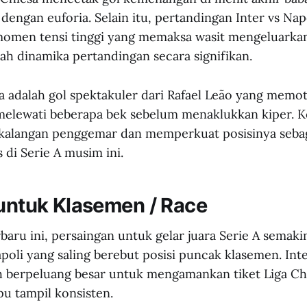
dengan euforia. Selain itu, pertandingan Inter vs Nap
men tensi tinggi yang memaksa wasit mengeluarkan
h dinamika pertandingan secara signifikan.
ya adalah gol spektakuler dari Rafael Leão yang mem
melewati beberapa bek sebelum menaklukkan kiper. Ke
i kalangan penggemar dan memperkuat posisinya sebag
 di Serie A musim ini.
 untuk Klasemen / Race
baru ini, persaingan untuk gelar juara Serie A semak
poli yang saling berebut posisi puncak klasemen. Int
ih berpeluang besar untuk mengamankan tiket Liga 
u tampil konsisten.