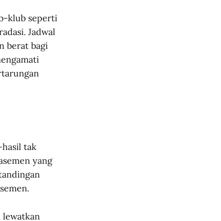
b-klub seperti
adasi. Jadwal
 berat bagi
engamati
ertarungan
hasil tak
klasemen yang
rtandingan
asemen.
n lewatkan