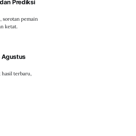
dan Prediksi
u, sorotan pemain
n ketat.
8 Agustus
hasil terbaru,