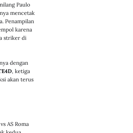
milang Paulo
hanya mencetak
a. Penampilan
jempol karena
striker di
snya dengan
TE4D
, ketiga
ksi akan terus
s vs AS Roma
ak kedua,