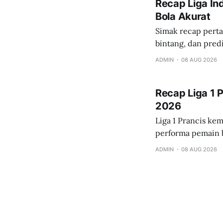
Recap Liga Ind
Bola Akurat
Simak recap perta
bintang, dan pred
ADMIN
08 AUG 2026
Recap Liga 1 P
2026
Liga 1 Prancis ke
performa pemain bi
ADMIN
08 AUG 2026