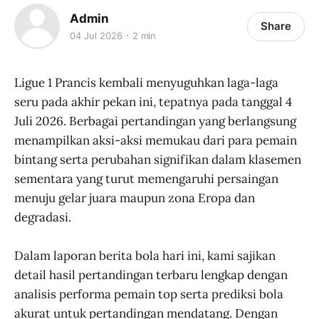
Admin
Share
04 Jul 2026
2 min
Ligue 1 Prancis kembali menyuguhkan laga-laga
seru pada akhir pekan ini, tepatnya pada tanggal 4
Juli 2026. Berbagai pertandingan yang berlangsung
menampilkan aksi-aksi memukau dari para pemain
bintang serta perubahan signifikan dalam klasemen
sementara yang turut memengaruhi persaingan
menuju gelar juara maupun zona Eropa dan
degradasi.
Dalam laporan berita bola hari ini, kami sajikan
detail hasil pertandingan terbaru lengkap dengan
analisis performa pemain top serta prediksi bola
akurat untuk pertandingan mendatang. Dengan