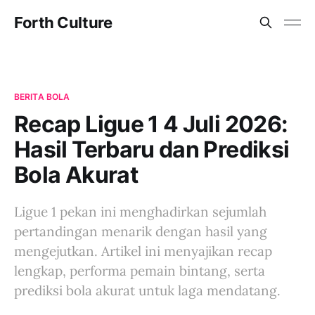
Forth Culture
BERITA BOLA
Recap Ligue 1 4 Juli 2026:
Hasil Terbaru dan Prediksi
Bola Akurat
Ligue 1 pekan ini menghadirkan sejumlah
pertandingan menarik dengan hasil yang
mengejutkan. Artikel ini menyajikan recap
lengkap, performa pemain bintang, serta
prediksi bola akurat untuk laga mendatang.