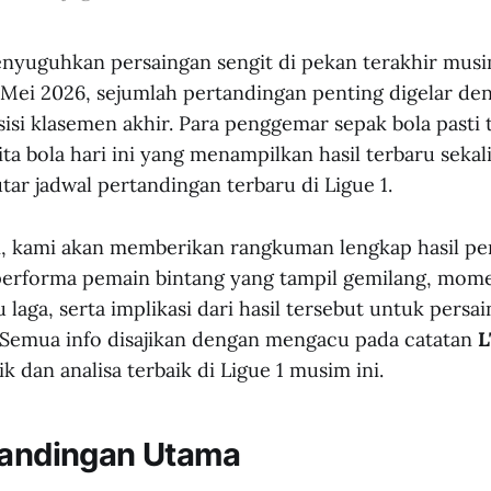
enyuguhkan persaingan sengit di pekan terakhir mus
 Mei 2026, sejumlah pertandingan penting digelar den
si klasemen akhir. Para penggemar sepak bola pasti t
a bola hari ini yang menampilkan hasil terbaru sekal
tar jadwal pertandingan terbaru di Ligue 1.
ni, kami akan memberikan rangkuman lengkap hasil p
 performa pemain bintang yang tampil gemilang, mom
laga, serta implikasi dari hasil tersebut untuk persa
 Semua info disajikan dengan mengacu pada catatan
L
ik dan analisa terbaik di Ligue 1 musim ini.
tandingan Utama