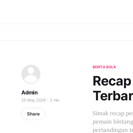
BERITA BOLA
Recap 
Terbar
Admin
25 May 2026
2 min
Simak recap pe
Share
pemain bintang,
pertandingan te