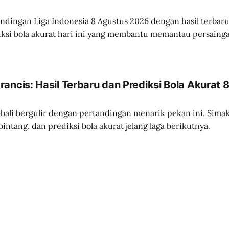
ndingan Liga Indonesia 8 Agustus 2026 dengan hasil terbar
iksi bola akurat hari ini yang membantu memantau persainga
rancis: Hasil Terbaru dan Prediksi Bola Akurat 
mbali bergulir dengan pertandingan menarik pekan ini. Simak 
ntang, dan prediksi bola akurat jelang laga berikutnya.