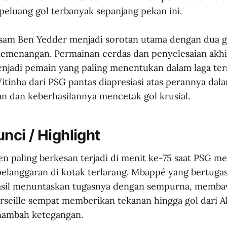
eluang gol terbanyak sepanjang pekan ini.
sam Ben Yedder menjadi sorotan utama dengan dua g
menangan. Permainan cerdas dan penyelesaian akhir
jadi pemain yang paling menentukan dalam laga ter
Vitinha dari PSG pantas diapresiasi atas perannya da
 dan keberhasilannya mencetak gol krusial.
ci / Highlight
n paling berkesan terjadi di menit ke-75 saat PSG m
 pelanggaran di kotak terlarang. Mbappé yang bertugas
asil menuntaskan tugasnya dengan sempurna, memb
seille sempat memberikan tekanan hingga gol dari Al
nambah ketegangan.