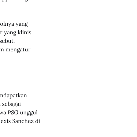
olnya yang
 yang klinis
sebut.
lam mengatur
endapatkan
 sebagai
awa PSG unggul
exis Sanchez di