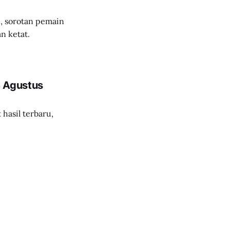
u, sorotan pemain
n ketat.
8 Agustus
hasil terbaru,