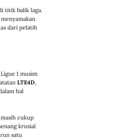
titik balik laga.
as menyamakan
as dari pelatih
 Ligue 1 musim
catatan
LTE4D
,
dalam hal
i masih cukup
enang krusial
urun satu