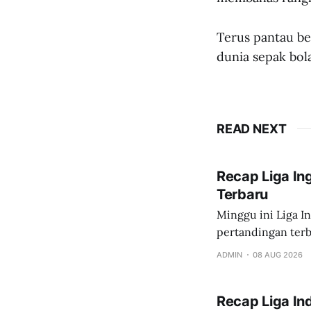
Terus pantau be
dunia sepak bola
READ NEXT
Recap Liga Ing
Terbaru
Minggu ini Liga I
pertandingan terb
bola akurat.
ADMIN
08 AUG 2026
Recap Liga Ind