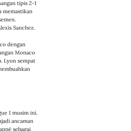
ngan tipis 2-1
ha memastikan
asemen.
lexis Sanchez.
aco dengan
enangan Monaco
p. Lyon sempat
 membuahkan
ue 1 musim ini.
enjadi ancaman
ppé sebagai