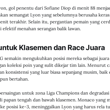
n, gol penentu dari Sofiane Diop di menit 88 menjadi 
hkan semangat Lyon yang sebelumnya berusaha ker
nit terakhir. Selain itu, pergantian pemain yang cerd
 efektif menahan serangan balik lawan.
 untuk Klasemen dan Race Juara
 semakin mengukuhkan posisi mereka sebagai juara
n koleksi poin yang sulit dikejar tim lain. Menurut 
 konsistensi yang luar biasa sepanjang musim, baik 
pun bertahan.
persaingan untuk zona Liga Champions dan degradas
 di papan tengah dan bawah klasemen. Monaco yang m
k ke posisi ke-3, meninggalkan Lyon yang harus rela t