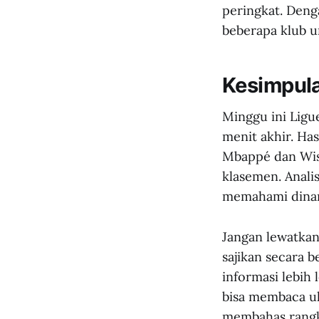
peringkat. Deng
beberapa klub u
Kesimpul
Minggu ini Ligu
menit akhir. Ha
Mbappé dan Wis
klasemen. Analis
memahami dinamik
Jangan lewatkan
sajikan secara 
informasi lebih 
bisa membaca u
membahas rangk