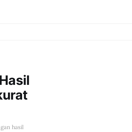
Hasil
kurat
gan hasil