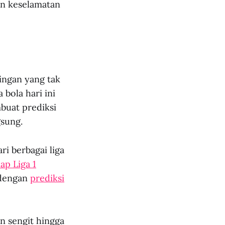
n keselamatan
ingan yang tak
bola hari ini
buat prediksi
gsung.
ri berbagai liga
ap Liga 1
dengan
prediksi
n sengit hingga