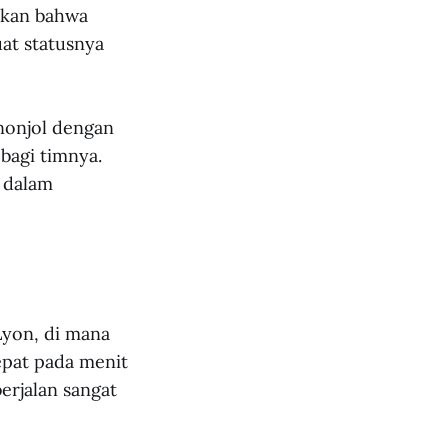
kan bahwa
at statusnya
nonjol dengan
agi timnya.
 dalam
Lyon, di mana
epat pada menit
erjalan sangat