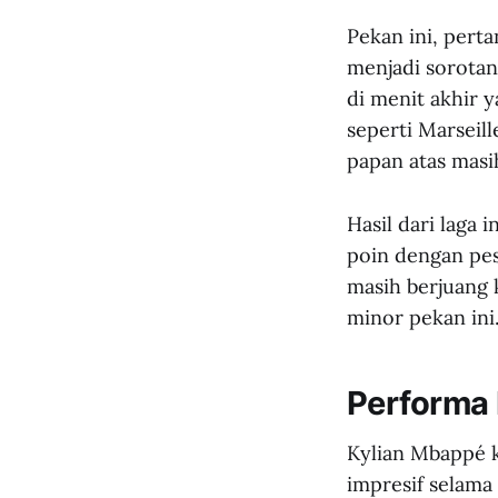
Pekan ini, pert
menjadi sorotan
di menit akhir 
seperti Marseil
papan atas masih
Hasil dari laga
poin dengan pes
masih berjuang 
minor pekan ini
Performa 
Kylian Mbappé 
impresif selama