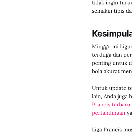
tidak ingin turu
semakin tipis da
Kesimpul
Minggu ini Ligu
terduga dan per
penting untuk d
bola akurat men
Untuk update ter
lain, Anda juga
Prancis terbaru 
pertandingan
ya
Liga Prancis mu