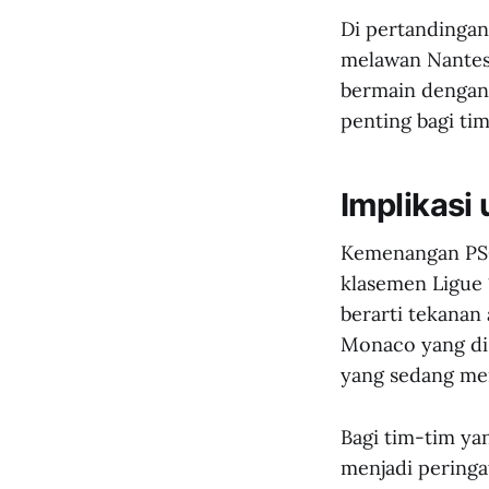
Di pertandingan
melawan Nantes
bermain dengan 
penting bagi ti
Implikasi
Kemenangan PSG
klasemen Ligue 
berarti tekanan
Monaco yang di 
yang sedang me
Bagi tim-tim ya
menjadi peringa