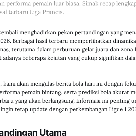
n performa pemain luar biasa. Simak recap lengkap,
wal terbaru Liga Prancis.
 kembali menghadirkan pekan pertandingan yang men
 2026. Berbagai hasil terbaru memperlihatkan dinamik
as, terutama dalam perburuan gelar juara dan zona 
 adanya beberapa kejutan yang cukup signifikan dala
i, kami akan mengulas berita bola hari ini dengan fok
erforma pemain bintang, serta prediksi bola akurat m
rbaru yang akan berlangsung. Informasi ini penting
 ingin tetap update dengan perkembangan Ligue 1 20
tandingan Utama