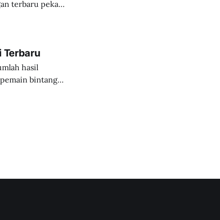
gan terbaru pekan
i Terbaru
umlah hasil
a pemain bintang