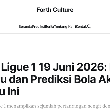
Forth Culture
Beranda
Prediksi
Berita
Tentang Kami
Kontak
Ligue 1 19 Juni 2026: 
u dan Prediksi Bola A
 Ini
ue 1 menampilkan sejumlah pertandingan sengit den