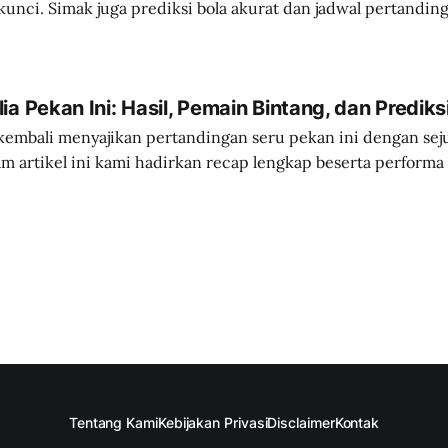
unci. Simak juga prediksi bola akurat dan jadwal pertandin
lia Pekan Ini: Hasil, Pemain Bintang, dan Prediks
A kembali menyajikan pertandingan seru pekan ini dengan sej
m artikel ini kami hadirkan recap lengkap beserta perform
akurat untuk laga selanjutnya.
Tentang Kami
Kebijakan Privasi
Disclaimer
Kontak