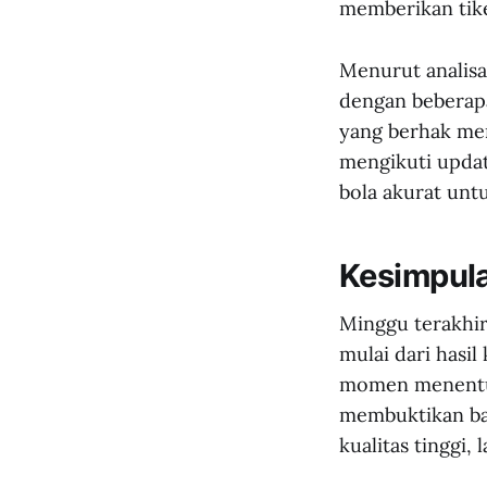
memberikan tik
Menurut analis
dengan beberapa
yang berhak me
mengikuti updat
bola akurat untu
Kesimpul
Minggu terakhir
mulai dari hasi
momen menentuka
membuktikan ba
kualitas tinggi,