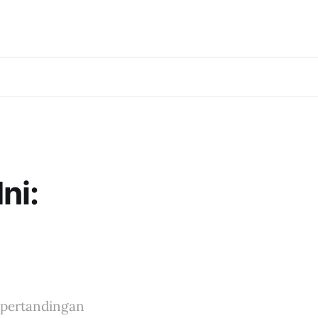
ni:
l pertandingan