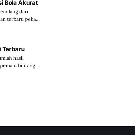
si Bola Akurat
gemilang dari
gan terbaru pekan
i Terbaru
umlah hasil
a pemain bintang