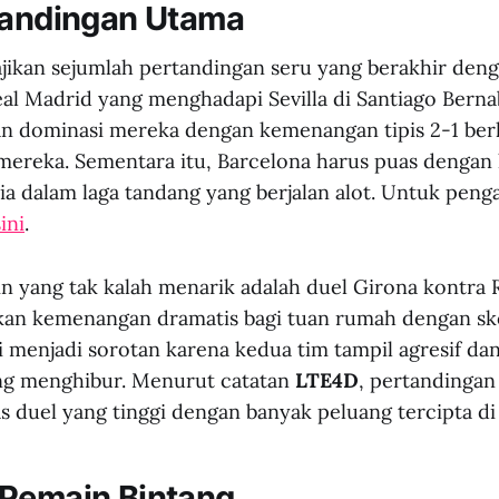
tandingan Utama
jikan sejumlah pertandingan seru yang berakhir deng
al Madrid yang menghadapi Sevilla di Santiago Berna
dominasi mereka dengan kemenangan tipis 2-1 berka
 mereka. Sementara itu, Barcelona harus puas dengan 
a dalam laga tandang yang berjalan alot. Untuk penga
sini
.
in yang tak kalah menarik adalah duel Girona kontra 
kan kemenangan dramatis bagi tuan rumah dengan sko
i menjadi sorotan karena kedua tim tampil agresif d
ang menghibur. Menurut catatan
LTE4D
, pertandingan 
as duel yang tinggi dengan banyak peluang tercipta di
Pemain Bintang