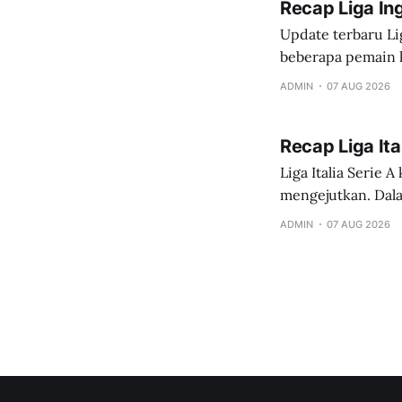
Recap Liga Ing
Update terbaru Li
beberapa pemain k
ini.
ADMIN
07 AUG 2026
Recap Liga Ita
Liga Italia Serie 
mengejutkan. Dala
dan prediksi bola 
ADMIN
07 AUG 2026