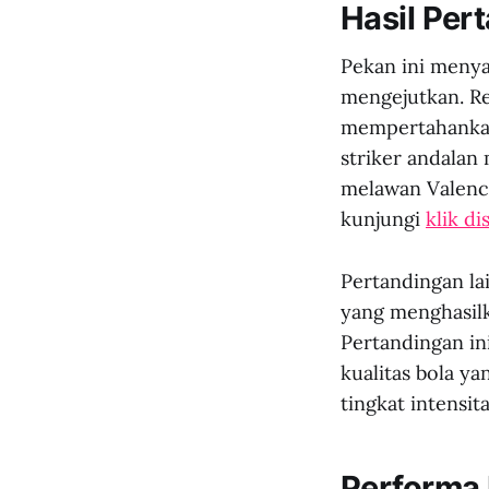
Hasil Per
Pekan ini menya
mengejutkan. Re
mempertahankan 
striker andalan
melawan Valenci
kunjungi
klik di
Pertandingan la
yang menghasil
Pertandingan in
kualitas bola y
tingkat intensit
Performa 