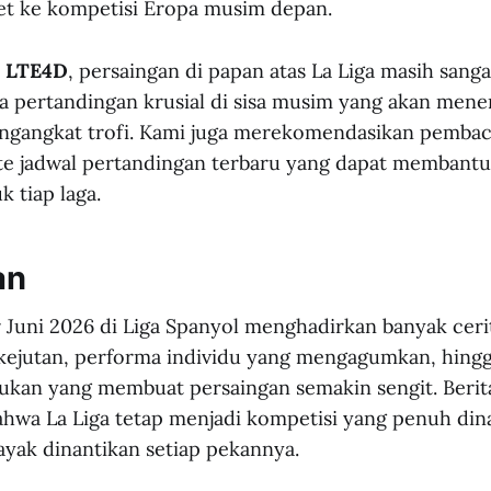
et ke kompetisi Eropa musim depan.
a
LTE4D
, persaingan di papan atas La Liga masih sang
 pertandingan krusial di sisa musim yang akan mene
ngangkat trofi. Kami juga merekomendasikan pemba
e jadwal pertandingan terbaru yang dapat membantu
k tiap laga.
an
 Juni 2026 di Liga Spanyol menghadirkan banyak ceri
l kejutan, performa individu yang mengagumkan, hin
n yang membuat persaingan semakin sengit. Berita 
hwa La Liga tetap menjadi kompetisi yang penuh din
 layak dinantikan setiap pekannya.