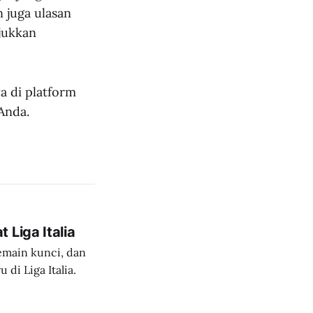
n juga ulasan
jukkan
a di platform
Anda.
 Liga Italia
emain kunci, dan
di Liga Italia.