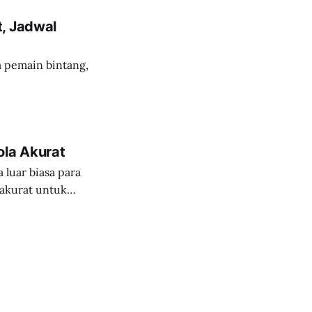
t, Jadwal
a pemain bintang,
ola Akurat
 luar biasa para
 akurat untuk