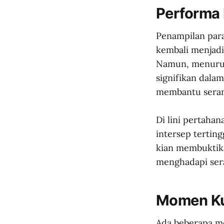
Performa 
Penampilan para
kembali menjadi
Namun, menuru
signifikan dalam
membantu seran
Di lini pertahan
intersep tertin
kian membuktikan
menghadapi sera
Momen Kun
Ada beberapa mo