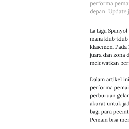
performa pemai
depan. Update j
La Liga Spanyol
mana klub-klub 
klasemen. Pada 
juara dan zona 
melewatkan beri
Dalam artikel in
performa pemai
perburuan gelar 
akurat untuk ja
bagi para pecin
Pemain bisa me