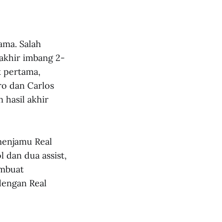
ama. Salah
rakhir imbang 2-
k pertama,
ro dan Carlos
hasil akhir
menjamu Real
 dan dua assist,
embuat
dengan Real