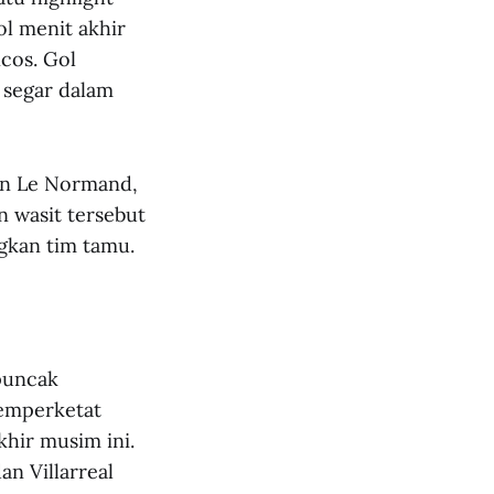
ol menit akhir
cos. Gol
 segar dalam
bin Le Normand,
n wasit tersebut
gkan tim tamu.
puncak
memperketat
khir musim ini.
n Villarreal