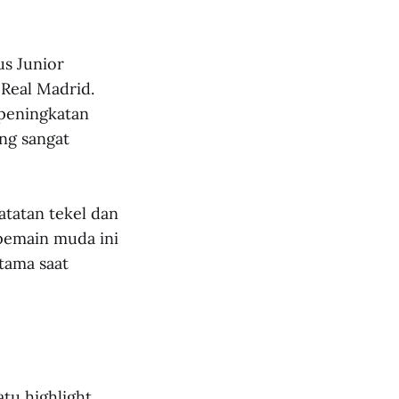
us Junior
 Real Madrid.
 peningkatan
ang sangat
atatan tekel dan
 pemain muda ini
utama saat
tu highlight