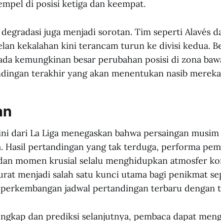
mpel di posisi ketiga dan keempat.
na degradasi juga menjadi sorotan. Tim seperti Alavés 
lan kekalahan kini terancam turun ke divisi kedua. B
 ada kemungkinan besar perubahan posisi di zona ba
dingan terakhir yang akan menentukan nasib mereka
an
 ini dari La Liga menegaskan bahwa persaingan musim i
. Hasil pertandingan yang tak terduga, performa pem
dan momen krusial selalu menghidupkan atmosfer ko
kurat menjadi salah satu kunci utama bagi penikmat se
 perkembangan jadwal pertandingan terbaru dengan t
ngkap dan prediksi selanjutnya, pembaca dapat men