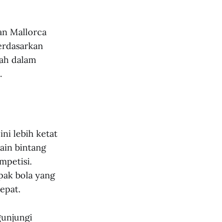
dan Mallorca
erdasarkan
wah dalam
.
ni lebih ketat
ain bintang
mpetisi.
pak bola yang
epat.
gunjungi