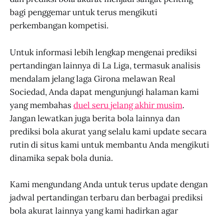
bagi penggemar untuk terus mengikuti
perkembangan kompetisi.
Untuk informasi lebih lengkap mengenai prediksi
pertandingan lainnya di La Liga, termasuk analisis
mendalam jelang laga Girona melawan Real
Sociedad, Anda dapat mengunjungi halaman kami
yang membahas
duel seru jelang akhir musim
.
Jangan lewatkan juga berita bola lainnya dan
prediksi bola akurat yang selalu kami update secara
rutin di situs kami untuk membantu Anda mengikuti
dinamika sepak bola dunia.
Kami mengundang Anda untuk terus update dengan
jadwal pertandingan terbaru dan berbagai prediksi
bola akurat lainnya yang kami hadirkan agar