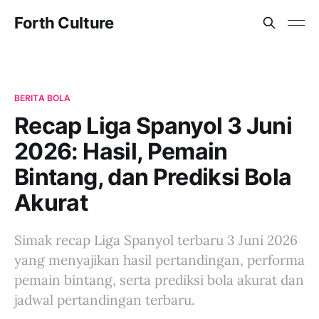
Forth Culture
BERITA BOLA
Recap Liga Spanyol 3 Juni
2026: Hasil, Pemain
Bintang, dan Prediksi Bola
Akurat
Simak recap Liga Spanyol terbaru 3 Juni 2026
yang menyajikan hasil pertandingan, performa
pemain bintang, serta prediksi bola akurat dan
jadwal pertandingan terbaru.