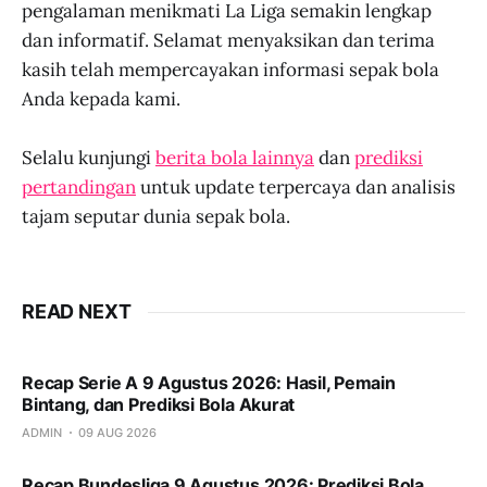
pengalaman menikmati La Liga semakin lengkap
dan informatif. Selamat menyaksikan dan terima
kasih telah mempercayakan informasi sepak bola
Anda kepada kami.
Selalu kunjungi
berita bola lainnya
dan
prediksi
pertandingan
untuk update terpercaya dan analisis
tajam seputar dunia sepak bola.
READ NEXT
Recap Serie A 9 Agustus 2026: Hasil, Pemain
Bintang, dan Prediksi Bola Akurat
ADMIN
09 AUG 2026
Recap Bundesliga 9 Agustus 2026: Prediksi Bola