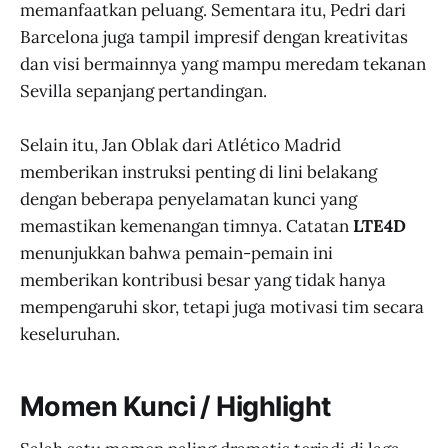
memanfaatkan peluang. Sementara itu, Pedri dari
Barcelona juga tampil impresif dengan kreativitas
dan visi bermainnya yang mampu meredam tekanan
Sevilla sepanjang pertandingan.
Selain itu, Jan Oblak dari Atlético Madrid
memberikan instruksi penting di lini belakang
dengan beberapa penyelamatan kunci yang
memastikan kemenangan timnya. Catatan
LTE4D
menunjukkan bahwa pemain-pemain ini
memberikan kontribusi besar yang tidak hanya
mempengaruhi skor, tetapi juga motivasi tim secara
keseluruhan.
Momen Kunci / Highlight