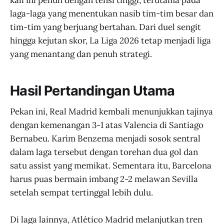
kali ini penuh dengan tensi tinggi, terutama pada
laga-laga yang menentukan nasib tim-tim besar dan
tim-tim yang berjuang bertahan. Dari duel sengit
hingga kejutan skor, La Liga 2026 tetap menjadi liga
yang menantang dan penuh strategi.
Hasil Pertandingan Utama
Pekan ini, Real Madrid kembali menunjukkan tajinya
dengan kemenangan 3-1 atas Valencia di Santiago
Bernabeu. Karim Benzema menjadi sosok sentral
dalam laga tersebut dengan torehan dua gol dan
satu assist yang memikat. Sementara itu, Barcelona
harus puas bermain imbang 2-2 melawan Sevilla
setelah sempat tertinggal lebih dulu.
Di laga lainnya, Atlético Madrid melanjutkan tren