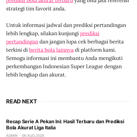
prediksi bola akurat terbaru
yang bisa jadi referensi
strategi tim favorit anda.
Untuk informasi jadwal dan prediksi pertandingan
lebih lengkap, silakan kunjungi
prediksi
pertandingan
dan jangan lupa cek berbagai berita
terkini di
berita bola lainnya
di platform kami.
Semoga informasi ini membantu Anda mengikuti
perkembangan Indonesian Super League dengan
lebih lengkap dan akurat.
READ NEXT
Recap Serie A Pekan Ini: Hasil Terbaru dan Prediksi
Bola Akurat Liga Italia
ADMIN
06 AUG 2026