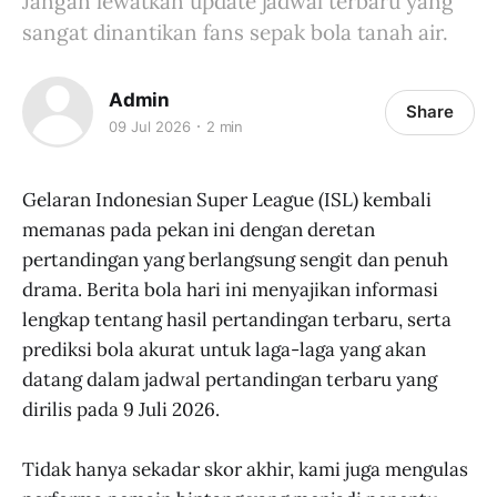
Jangan lewatkan update jadwal terbaru yang
sangat dinantikan fans sepak bola tanah air.
Admin
Share
09 Jul 2026
2 min
Gelaran Indonesian Super League (ISL) kembali
memanas pada pekan ini dengan deretan
pertandingan yang berlangsung sengit dan penuh
drama. Berita bola hari ini menyajikan informasi
lengkap tentang hasil pertandingan terbaru, serta
prediksi bola akurat untuk laga-laga yang akan
datang dalam jadwal pertandingan terbaru yang
dirilis pada 9 Juli 2026.
Tidak hanya sekadar skor akhir, kami juga mengulas