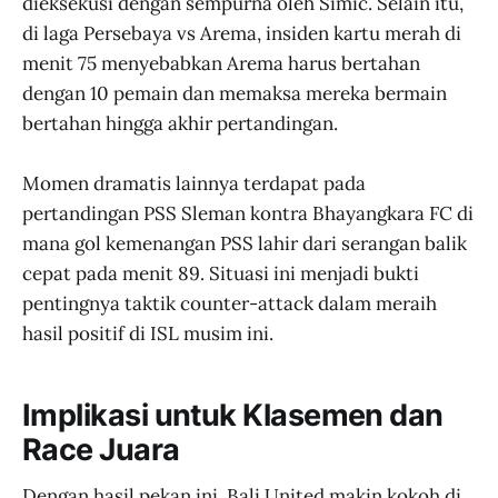
dieksekusi dengan sempurna oleh Simic. Selain itu,
di laga Persebaya vs Arema, insiden kartu merah di
menit 75 menyebabkan Arema harus bertahan
dengan 10 pemain dan memaksa mereka bermain
bertahan hingga akhir pertandingan.
Momen dramatis lainnya terdapat pada
pertandingan PSS Sleman kontra Bhayangkara FC di
mana gol kemenangan PSS lahir dari serangan balik
cepat pada menit 89. Situasi ini menjadi bukti
pentingnya taktik counter-attack dalam meraih
hasil positif di ISL musim ini.
Implikasi untuk Klasemen dan
Race Juara
Dengan hasil pekan ini, Bali United makin kokoh di