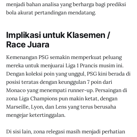
menjadi bahan analisa yang berharga bagi prediksi
bola akurat pertandingan mendatang.
Implikasi untuk Klasemen /
Race Juara
Kemenangan PSG semakin memperkuat peluang
mereka untuk menjuarai Liga 1 Prancis musim ini.
Dengan koleksi poin yang unggul, PSG kini berada di
posisi teratas dengan keunggulan 7 poin dari
Monaco yang menempati runner-up. Persaingan di
zona Liga Champions pun makin ketat, dengan
Marseille, Lyon, dan Lens yang terus berusaha
mengejar ketertinggalan.
Di sisi lain, zona relegasi masih menjadi perhatian