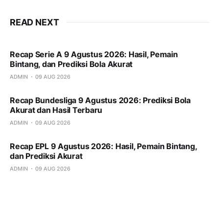
READ NEXT
Recap Serie A 9 Agustus 2026: Hasil, Pemain
Bintang, dan Prediksi Bola Akurat
ADMIN
09 AUG 2026
Recap Bundesliga 9 Agustus 2026: Prediksi Bola
Akurat dan Hasil Terbaru
ADMIN
09 AUG 2026
Recap EPL 9 Agustus 2026: Hasil, Pemain Bintang,
dan Prediksi Akurat
ADMIN
09 AUG 2026