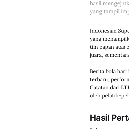
hasil mengejut
yang tampil imp
Indonesian Supe
yang menampilka
tim papan atas 
juara, sementar
Berita bola har
terbaru, perfor
Catatan dari
LT
oleh pelatih-pe
Hasil Per