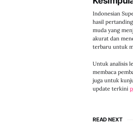
Kesimpul
Indonesian Supe
hasil pertandin
muda yang menja
akurat dan mend
terbaru untuk 
Untuk analisis l
membaca pemba
juga untuk kun
update terkini
p
READ NEXT