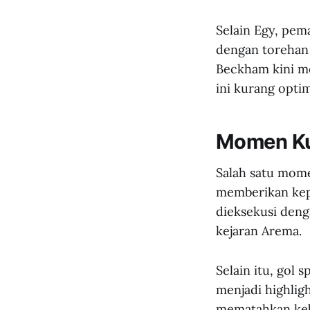
Selain Egy, pem
dengan torehan 
Beckham kini m
ini kurang opti
Momen Kun
Salah satu mome
memberikan kepu
dieksekusi den
kejaran Arema.
Selain itu, gol 
menjadi highlig
mematahkan kebu