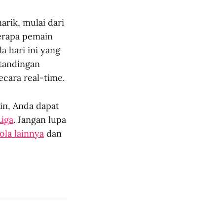
rik, mulai dari
erapa pemain
 hari ini yang
rtandingan
cara real-time.
ain, Anda dapat
Liga
. Jangan lupa
ola lainnya
dan