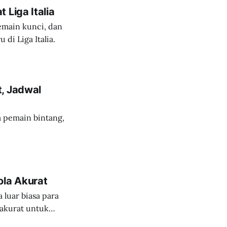
 Liga Italia
emain kunci, dan
di Liga Italia.
t, Jadwal
a pemain bintang,
ola Akurat
 luar biasa para
 akurat untuk