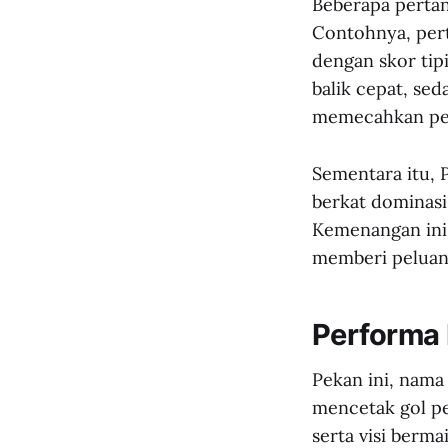
Beberapa pertan
Contohnya, pert
dengan skor tip
balik cepat, se
memecahkan per
Sementara itu,
berkat dominasi 
Kemenangan ini 
memberi peluang
Performa 
Pekan ini, nama
mencetak gol pe
serta visi berm