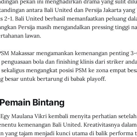
dingan pekan ini menghadirkan drama yang sulit dil
andingan antara Bali United dan Persija Jakarta yang
is 2-1. Bali United berhasil memanfaatkan peluang da
dangkan Persija masih mengandalkan pressing tinggi n
tahanan lawan.
 PSM Makassar mengamankan kemenangan penting 3-
penguasaan bola dan finishing klinis dari striker and
sekaligus mengangkat posisi PSM ke zona empat bes
 besar untuk bertarung di babak playoff.
Pemain Bintang
 Egy Maulana Vikri kembali menyita perhatian setelah
nentu kemenangan Bali United. Kreativitasnya dala
ain yang tajam menjadi kunci utama di balik performa 