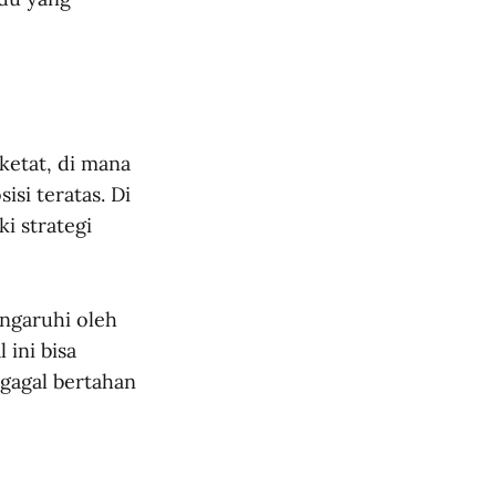
ketat, di mana
si teratas. Di
ki strategi
ngaruhi oleh
ini bisa
 gagal bertahan