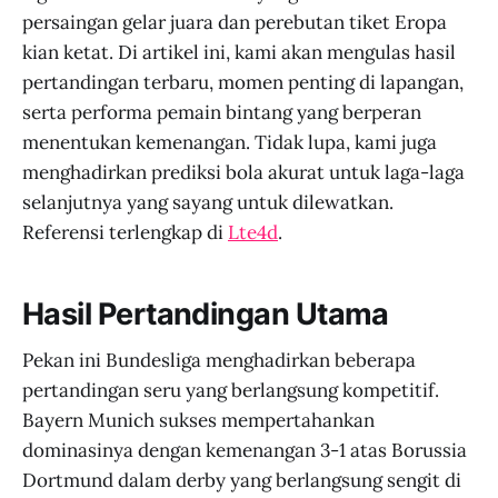
persaingan gelar juara dan perebutan tiket Eropa
kian ketat. Di artikel ini, kami akan mengulas hasil
pertandingan terbaru, momen penting di lapangan,
serta performa pemain bintang yang berperan
menentukan kemenangan. Tidak lupa, kami juga
menghadirkan prediksi bola akurat untuk laga-laga
selanjutnya yang sayang untuk dilewatkan.
Referensi terlengkap di
Lte4d
.
Hasil Pertandingan Utama
Pekan ini Bundesliga menghadirkan beberapa
pertandingan seru yang berlangsung kompetitif.
Bayern Munich sukses mempertahankan
dominasinya dengan kemenangan 3-1 atas Borussia
Dortmund dalam derby yang berlangsung sengit di