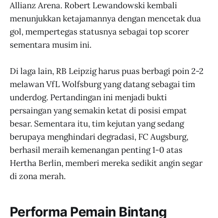
Allianz Arena. Robert Lewandowski kembali
menunjukkan ketajamannya dengan mencetak dua
gol, mempertegas statusnya sebagai top scorer
sementara musim ini.
Di laga lain, RB Leipzig harus puas berbagi poin 2-2
melawan VfL Wolfsburg yang datang sebagai tim
underdog. Pertandingan ini menjadi bukti
persaingan yang semakin ketat di posisi empat
besar. Sementara itu, tim kejutan yang sedang
berupaya menghindari degradasi, FC Augsburg,
berhasil meraih kemenangan penting 1-0 atas
Hertha Berlin, memberi mereka sedikit angin segar
di zona merah.
Performa Pemain Bintang