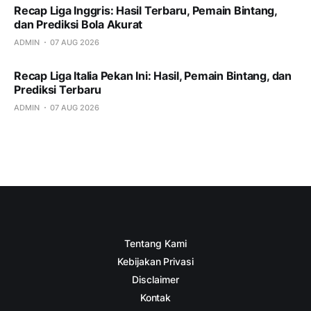
Recap Liga Inggris: Hasil Terbaru, Pemain Bintang,
dan Prediksi Bola Akurat
ADMIN
07 AUG 2026
Recap Liga Italia Pekan Ini: Hasil, Pemain Bintang, dan
Prediksi Terbaru
ADMIN
07 AUG 2026
Tentang Kami
Kebijakan Privasi
Disclaimer
Kontak