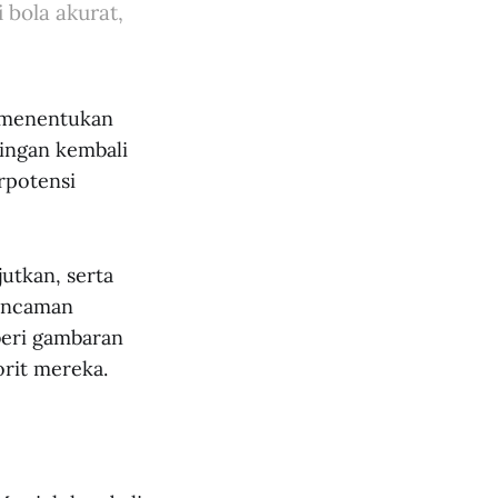
i bola akurat,
 menentukan
dingan kembali
rpotensi
jutkan, serta
 ancaman
mberi gambaran
orit mereka.