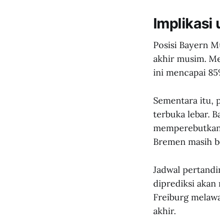
Implikasi
Posisi Bayern M
akhir musim. M
ini mencapai 85
Sementara itu, 
terbuka lebar. 
memperebutkan 
Bremen masih be
Jadwal pertandi
diprediksi akan
Freiburg melawa
akhir.