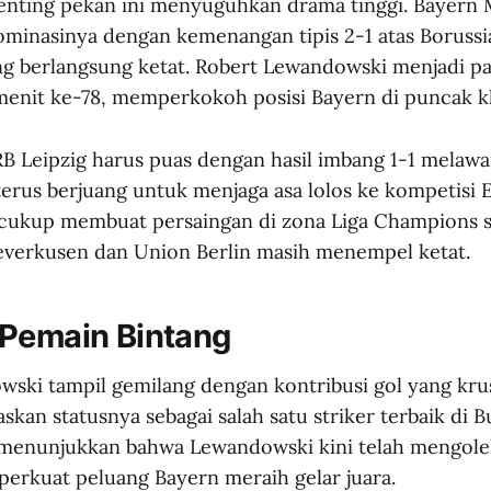
enting pekan ini menyuguhkan drama tinggi. Bayern
minasinya dengan kemenangan tipis 2-1 atas Boruss
ng berlangsung ketat. Robert Lewandowski menjadi p
menit ke-78, memperkokoh posisi Bayern di puncak k
RB Leipzig harus puas dengan hasil imbang 1-1 melawa
terus berjuang untuk menjaga asa lolos ke kompetisi
i cukup membuat persaingan di zona Liga Champions s
everkusen dan Union Berlin masih menempel ketat.
Pemain Bintang
ski tampil gemilang dengan kontribusi gol yang krus
an statusnya sebagai salah satu striker terbaik di B
menunjukkan bahwa Lewandowski kini telah mengolek
erkuat peluang Bayern meraih gelar juara.