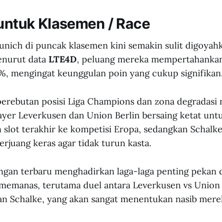
 untuk Klasemen / Race
unich di puncak klasemen kini semakin sulit digoyah
enurut data
LTE4D
, peluang mereka mempertahankan
%, mengingat keunggulan poin yang cukup signifikan
perebutan posisi Liga Champions dan zona degradasi 
Bayer Leverkusen dan Union Berlin bersaing ketat unt
slot terakhir ke kompetisi Eropa, sedangkan Schalk
rjuang keras agar tidak turun kasta.
ngan terbaru menghadirkan laga-laga penting pekan
 memanas, terutama duel antara Leverkusen vs Union 
n Schalke, yang akan sangat menentukan nasib mere