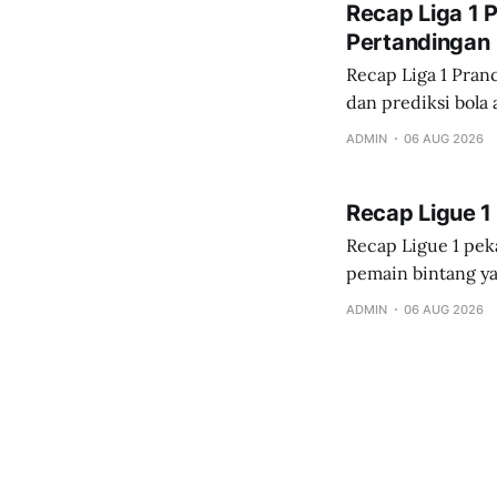
Recap Liga 1 P
Pertandingan
Recap Liga 1 Pran
dan prediksi bola 
ADMIN
06 AUG 2026
Recap Ligue 1 
Recap Ligue 1 pek
pemain bintang ya
laga-laga selanjut
ADMIN
06 AUG 2026