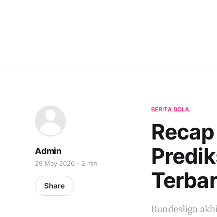
BERITA BOLA
Recap 
Predik
Admin
29 May 2026
2 min
Terba
Share
Bundesliga akh