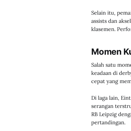
Selain itu, pem
assists dan aks
klasemen. Perfo
Momen Kun
Salah satu mome
keadaan di derb
cepat yang mema
Di laga lain, Ei
serangan terstr
RB Leipzig deng
pertandingan.