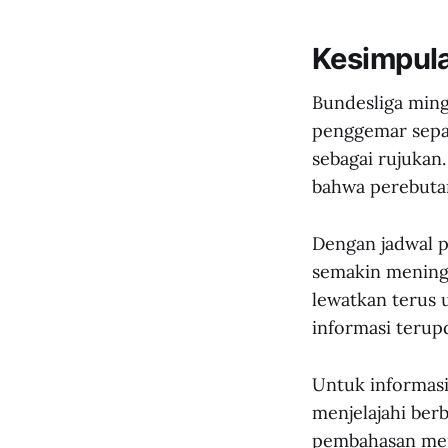
Kesimpul
Bundesliga ming
penggemar sepa
sebagai rujukan
bahwa perebutan
Dengan jadwal p
semakin mening
lewatkan terus u
informasi terup
Untuk informasi
menjelajahi berb
pembahasan mena