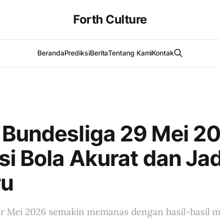
Forth Culture
Beranda
Prediksi
Berita
Tentang Kami
Kontak
Bundesliga 29 Mei 2
si Bola Akurat dan Ja
ru
ir Mei 2026 semakin memanas dengan hasil-hasil 