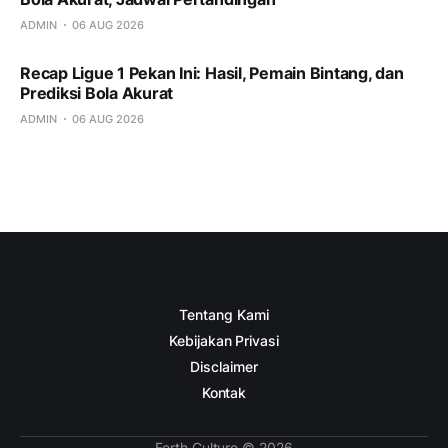
ADMIN
06 AUG 2026
Recap Ligue 1 Pekan Ini: Hasil, Pemain Bintang, dan
Prediksi Bola Akurat
ADMIN
06 AUG 2026
Tentang Kami
Kebijakan Privasi
Disclaimer
Kontak
Forth Culture © 2026