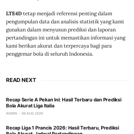
LTE4D
tetap menjadi referensi penting dalam
pengumpulan data dan analisis statistik yang kami
gunakan dalam menyusun prediksi dan laporan
pertandingan ini untuk memastikan informasi yang
kami berikan akurat dan terpercaya bagi para
penggemar bola di seluruh Indonesia.
READ NEXT
Recap Serie A Pekan Ini: Hasil Terbaru dan Prediksi
Bola Akurat Liga Italia
ADMIN
06 AUG 2026
Recap Liga 1 Prancis 2026: Hasil Terbaru, Prediksi
Bola Akurat, Jadwal Pertandingan