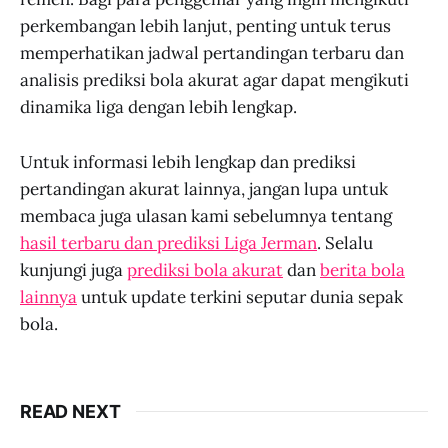
perkembangan lebih lanjut, penting untuk terus
memperhatikan jadwal pertandingan terbaru dan
analisis prediksi bola akurat agar dapat mengikuti
dinamika liga dengan lebih lengkap.
Untuk informasi lebih lengkap dan prediksi
pertandingan akurat lainnya, jangan lupa untuk
membaca juga ulasan kami sebelumnya tentang
hasil terbaru dan prediksi Liga Jerman
. Selalu
kunjungi juga
prediksi bola akurat
dan
berita bola
lainnya
untuk update terkini seputar dunia sepak
bola.
READ NEXT