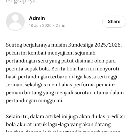
lengkapnya.
Admin
Share
18 Jun 2026
2 min
Seiring berjalannya musim Bundesliga 2025/2026,
pekan ini kembali menyajikan sejumlah
pertandingan seru yang patut disimak oleh para
pecinta sepak bola. Berita bola hari ini menyoroti
hasil pertandingan terbaru di liga kasta tertinggi
Jerman, sekaligus membahas performa pemain-
pemain bintang yang menjadi sorotan utama dalam
pertandingan minggu ini.
Selain itu, dalam artikel ini juga akan diulas prediksi
bola akurat untuk laga-laga yang akan datang,