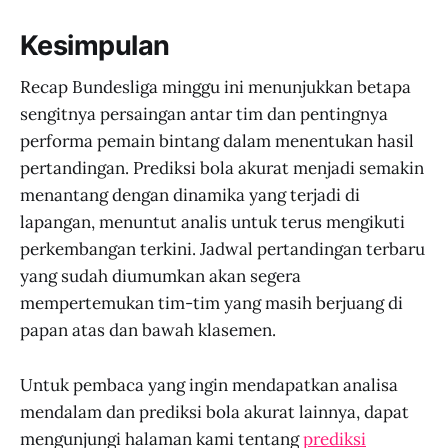
Kesimpulan
Recap Bundesliga minggu ini menunjukkan betapa
sengitnya persaingan antar tim dan pentingnya
performa pemain bintang dalam menentukan hasil
pertandingan. Prediksi bola akurat menjadi semakin
menantang dengan dinamika yang terjadi di
lapangan, menuntut analis untuk terus mengikuti
perkembangan terkini. Jadwal pertandingan terbaru
yang sudah diumumkan akan segera
mempertemukan tim-tim yang masih berjuang di
papan atas dan bawah klasemen.
Untuk pembaca yang ingin mendapatkan analisa
mendalam dan prediksi bola akurat lainnya, dapat
mengunjungi halaman kami tentang
prediksi