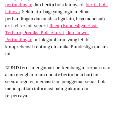
pertandingan
dan berita bola lainnya di
berita bola
lainnya
. Selain itu, bagi yang ingin melihat
perbandingan dan analisa liga lain, bisa menelaah
artikel terkait seperti
Recap Bundesliga: Hasil
Terbaru, Prediksi Bola Akurat, dan Jadwal
Pertandingan
untuk gambaran yang lebih
komprehensif tentang dinamika Bundesliga musim
ini.
LTE4D
terus mengamati perkembangan terbaru dan
akan menghadirkan update berita bola hari ini
secara reguler, memastikan penggemar sepak bola
mendapatkan informasi paling akurat dan
terpercaya.