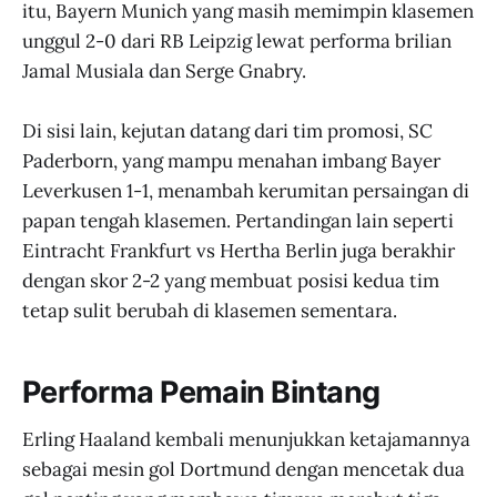
itu, Bayern Munich yang masih memimpin klasemen
unggul 2-0 dari RB Leipzig lewat performa brilian
Jamal Musiala dan Serge Gnabry.
Di sisi lain, kejutan datang dari tim promosi, SC
Paderborn, yang mampu menahan imbang Bayer
Leverkusen 1-1, menambah kerumitan persaingan di
papan tengah klasemen. Pertandingan lain seperti
Eintracht Frankfurt vs Hertha Berlin juga berakhir
dengan skor 2-2 yang membuat posisi kedua tim
tetap sulit berubah di klasemen sementara.
Performa Pemain Bintang
Erling Haaland kembali menunjukkan ketajamannya
sebagai mesin gol Dortmund dengan mencetak dua