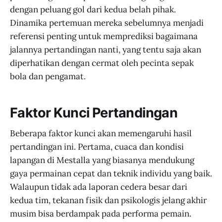
dengan peluang gol dari kedua belah pihak.
Dinamika pertemuan mereka sebelumnya menjadi
referensi penting untuk memprediksi bagaimana
jalannya pertandingan nanti, yang tentu saja akan
diperhatikan dengan cermat oleh pecinta sepak
bola dan pengamat.
Faktor Kunci Pertandingan
Beberapa faktor kunci akan memengaruhi hasil
pertandingan ini. Pertama, cuaca dan kondisi
lapangan di Mestalla yang biasanya mendukung
gaya permainan cepat dan teknik individu yang baik.
Walaupun tidak ada laporan cedera besar dari
kedua tim, tekanan fisik dan psikologis jelang akhir
musim bisa berdampak pada performa pemain.