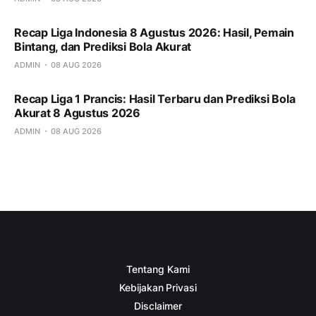
Recap Liga Indonesia 8 Agustus 2026: Hasil, Pemain
Bintang, dan Prediksi Bola Akurat
ADMIN
08 AUG 2026
Recap Liga 1 Prancis: Hasil Terbaru dan Prediksi Bola
Akurat 8 Agustus 2026
ADMIN
08 AUG 2026
Tentang Kami
Kebijakan Privasi
Disclaimer