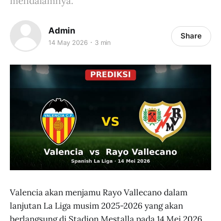
mendalamnya.
Admin
Share
14 May 2026
3 min
Valencia akan menjamu Rayo Vallecano dalam
lanjutan La Liga musim 2025-2026 yang akan
berlangsung di Stadion Mestalla pada 14 Mei 2026