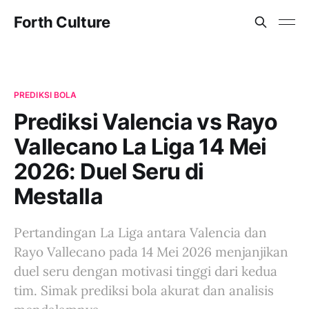
Forth Culture
PREDIKSI BOLA
Prediksi Valencia vs Rayo
Vallecano La Liga 14 Mei
2026: Duel Seru di
Mestalla
Pertandingan La Liga antara Valencia dan
Rayo Vallecano pada 14 Mei 2026 menjanjikan
duel seru dengan motivasi tinggi dari kedua
tim. Simak prediksi bola akurat dan analisis