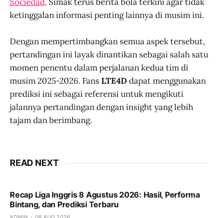
Sociedad
. Simak terus berita bola terkini agar tidak
ketinggalan informasi penting lainnya di musim ini.
Dengan mempertimbangkan semua aspek tersebut,
pertandingan ini layak dinantikan sebagai salah satu
momen penentu dalam perjalanan kedua tim di
musim 2025-2026. Fans
LTE4D
dapat menggunakan
prediksi ini sebagai referensi untuk mengikuti
jalannya pertandingan dengan insight yang lebih
tajam dan berimbang.
READ NEXT
Recap Liga Inggris 8 Agustus 2026: Hasil, Performa
Bintang, dan Prediksi Terbaru
ADMIN
08 AUG 2026