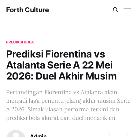
Forth Culture
PREDIKSI BOLA
Prediksi Fiorentina vs
Atalanta Serie A 22 Mei
2026: Duel Akhir Musim
Pertandingan Fiorentina vs Atalanta akan
menjadi laga penentu jelang akhir musim Serie
A 2026. Simak ulasan performa terkini dan
prediksi bola akurat dari duel menarik ini.
Admin