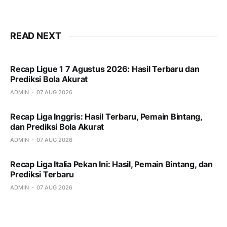
READ NEXT
Recap Ligue 1 7 Agustus 2026: Hasil Terbaru dan
Prediksi Bola Akurat
ADMIN
07 AUG 2026
Recap Liga Inggris: Hasil Terbaru, Pemain Bintang,
dan Prediksi Bola Akurat
ADMIN
07 AUG 2026
Recap Liga Italia Pekan Ini: Hasil, Pemain Bintang, dan
Prediksi Terbaru
ADMIN
07 AUG 2026