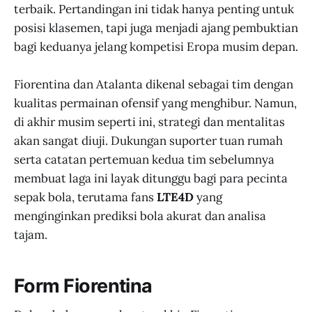
terbaik. Pertandingan ini tidak hanya penting untuk
posisi klasemen, tapi juga menjadi ajang pembuktian
bagi keduanya jelang kompetisi Eropa musim depan.
Fiorentina dan Atalanta dikenal sebagai tim dengan
kualitas permainan ofensif yang menghibur. Namun,
di akhir musim seperti ini, strategi dan mentalitas
akan sangat diuji. Dukungan suporter tuan rumah
serta catatan pertemuan kedua tim sebelumnya
membuat laga ini layak ditunggu bagi para pecinta
sepak bola, terutama fans
LTE4D
yang
menginginkan prediksi bola akurat dan analisa
tajam.
Form Fiorentina