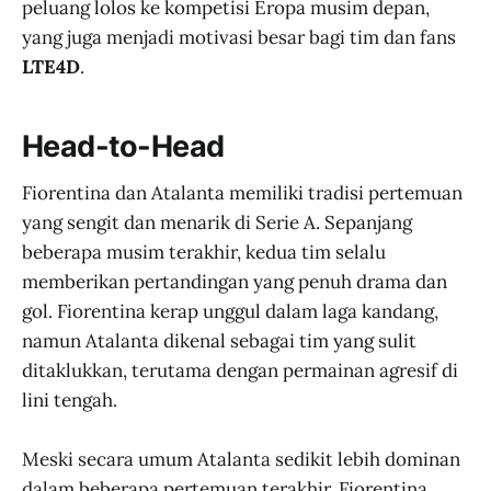
peluang lolos ke kompetisi Eropa musim depan,
yang juga menjadi motivasi besar bagi tim dan fans
LTE4D
.
Head-to-Head
Fiorentina dan Atalanta memiliki tradisi pertemuan
yang sengit dan menarik di Serie A. Sepanjang
beberapa musim terakhir, kedua tim selalu
memberikan pertandingan yang penuh drama dan
gol. Fiorentina kerap unggul dalam laga kandang,
namun Atalanta dikenal sebagai tim yang sulit
ditaklukkan, terutama dengan permainan agresif di
lini tengah.
Meski secara umum Atalanta sedikit lebih dominan
dalam beberapa pertemuan terakhir, Fiorentina