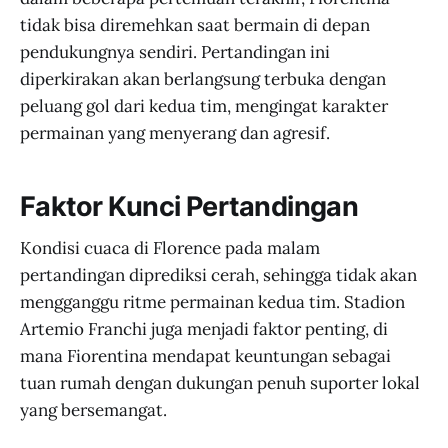
tidak bisa diremehkan saat bermain di depan
pendukungnya sendiri. Pertandingan ini
diperkirakan akan berlangsung terbuka dengan
peluang gol dari kedua tim, mengingat karakter
permainan yang menyerang dan agresif.
Faktor Kunci Pertandingan
Kondisi cuaca di Florence pada malam
pertandingan diprediksi cerah, sehingga tidak akan
mengganggu ritme permainan kedua tim. Stadion
Artemio Franchi juga menjadi faktor penting, di
mana Fiorentina mendapat keuntungan sebagai
tuan rumah dengan dukungan penuh suporter lokal
yang bersemangat.